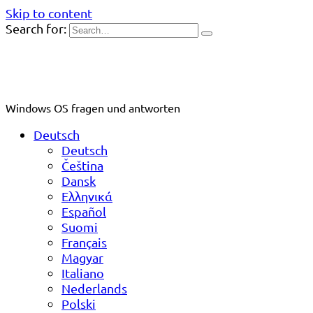
Skip to content
Search for:
Windows OS fragen und antworten
Deutsch
Deutsch
Čeština
Dansk
Ελληνικά
Español
Suomi
Français
Magyar
Italiano
Nederlands
Polski