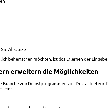
nen
 Sie Abstürze
klich beherrschen möchten, ist das Erlernen der Eingab
rn erweitern die Möglichkeiten
e Branche von Dienstprogrammen von Drittanbietern. D
ystems.
peichern von Clips und Snippets.