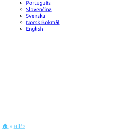
Português
Slovenčina
Svenska
Norsk Bokmål
English
🏠
»
Hilfe