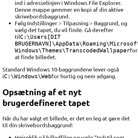
ind i adresselinjen i Windows File Explorer.
Denne mappe gemmer en kopi af din aktive
skrivebordsbaggrund.
Følg Indstillinger > Tilpasning > Baggrund, og
vælg det tapet, du vil finde. Gå derefter
til
C:\Users[DIT
BRUGERNAVN]\AppData\Roaming\Microsof
for
Windows\Themes\TranscodedWallpaper
at finde billedet.
Standard Windows 10-baggrundene lever også
i
for hurtig og nem adgang.
C:\Windows\Web
Opsætning af et nyt
brugerdefineret tapet
Når du har valgt et billede, er det en leg at gøre det
til din skrivebordsbaggrund:
Højreklik på billedfilen og vælg “Indstil som