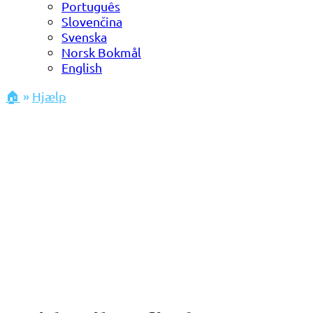
Português
Slovenčina
Svenska
Norsk Bokmål
English
🏠
»
Hjælp