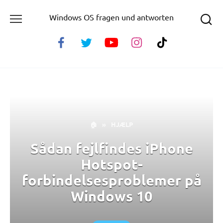
Skip
Windows OS fragen und antworten
to
content
🏠
»
HJÆLP
Sådan fejlfindes iPhone
Hotspot-
forbindelsesproblemer på
Windows 10