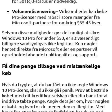
for 501(c)3-status er nødvendig.
Volumenlicensering
– Virksomheder kan købe
Pro-licenser med rabat i store mængder fra
Microsoft-partnere for omkring $35-45 hver.
Selvom disse muligheder gør det muligt at sikre
Windows 10 Pro for under $50, er alt væsentligt
billigere sandsynligvis ikke legitimt. Kun nøgler
hentet direkte fra Microsoft eller en partner vil
opretholde løbende funktionalitet og support.
Få dine penge tilbage ved mistænkelige
køb
Hvis du frygter, at du har fået en ikke-ægte Windows
10 Pro-licens, skal du ikke gå i panik. Prøv at bestride
købet med dit kreditkortselskab eller din bank for at
inddrive tabte penge. Angiv detaljer om, hvor nøglen
er købt, og hvorfor du mener, den er illegitim. Med
bevis for, at softwaren er forfalsket, har du en god