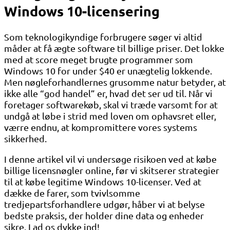
Windows 10-licensering
Som teknologikyndige forbrugere søger vi altid
måder at få ægte software til billige priser. Det lokke
med at score meget brugte programmer som
Windows 10 for under $40 er unægtelig lokkende.
Men nøgleforhandlernes grusomme natur betyder, at
ikke alle “god handel” er, hvad det ser ud til. Når vi
foretager softwarekøb, skal vi træde varsomt for at
undgå at løbe i strid med loven om ophavsret eller,
værre endnu, at kompromittere vores systems
sikkerhed.
I denne artikel vil vi undersøge risikoen ved at købe
billige licensnøgler online, før vi skitserer strategier
til at købe legitime Windows 10-licenser. Ved at
dække de farer, som tvivlsomme
tredjepartsforhandlere udgør, håber vi at belyse
bedste praksis, der holder dine data og enheder
sikre. Lad os dykke ind!