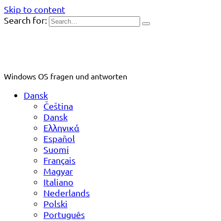
Skip to content
Search for:
Windows OS fragen und antworten
Dansk
Čeština
Dansk
Ελληνικά
Español
Suomi
Français
Magyar
Italiano
Nederlands
Polski
Português