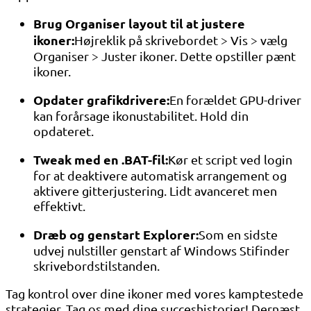
Brug Organiser layout til at justere
ikoner:
Højreklik på skrivebordet > Vis > vælg
Organiser > Juster ikoner. Dette opstiller pænt
ikoner.
Opdater grafikdrivere:
En forældet GPU-driver
kan forårsage ikonustabilitet. Hold din
opdateret.
Tweak med en .BAT-fil:
Kør et script ved login
for at deaktivere automatisk arrangement og
aktivere gitterjustering. Lidt avanceret men
effektivt.
Dræb og genstart Explorer:
Som en sidste
udvej nulstiller genstart af Windows Stifinder
skrivebordstilstanden.
Tag kontrol over dine ikoner med vores kamptestede
strategier. Tag os med dine succeshistorier! Dernæst