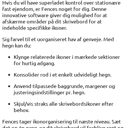
Hvis du vil have superladet kontrol over stationære
fast ejendom, er Fences noget for dig. Denne
innovative software giver dig mulighed for at
afskærme områder på dit skrivebord for at
indeholde specifikke ikoner.
Sig farvel til et uorganiseret hav af genveje. Med
hegn kan du:
Klynge relaterede ikoner i mærkede sektioner
for hurtig adgang.
Konsolider rod i et enkelt udvideligt hegn.
Anvend tilpassede baggrunde, margener og
justeringsindstillinger pr. hegn.
Skjul/vis straks alle skrivebordsikoner efter
behov.
Fences tager ikonorganisering til næste niveau. Sæt
det op én gang, og dit skrivebord vil forblive rent og