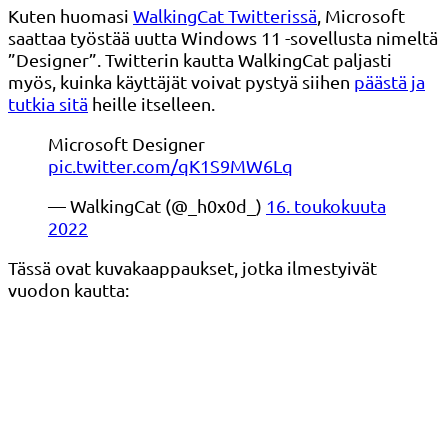
Kuten huomasi
WalkingCat Twitterissä
, Microsoft
saattaa työstää uutta Windows 11 -sovellusta nimeltä
”Designer”. Twitterin kautta WalkingCat paljasti
myös, kuinka käyttäjät voivat pystyä siihen
päästä ja
tutkia sitä
heille itselleen.
Microsoft Designer
pic.twitter.com/qK1S9MW6Lq
— WalkingCat (@_h0x0d_)
16. toukokuuta
2022
Tässä ovat kuvakaappaukset, jotka ilmestyivät
vuodon kautta: