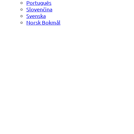
Português
Slovenčina
Svenska
Norsk Bokmål