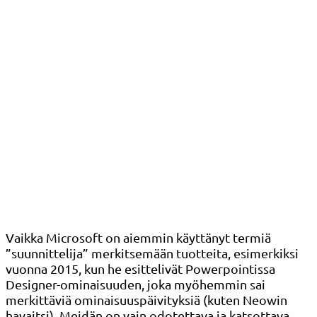
Vaikka Microsoft on aiemmin käyttänyt termiä
”suunnittelija” merkitsemään tuotteita, esimerkiksi
vuonna 2015, kun he esittelivät Powerpointissa
Designer-ominaisuuden, joka myöhemmin sai
merkittäviä ominaisuuspäivityksiä (kuten Neowin
havaitsi). Meidän on vain odotettava ja katsottava,