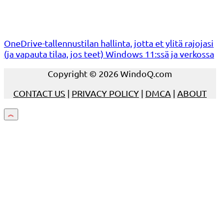
OneDrive-tallennustilan hallinta, jotta et ylitä rajojasi
(ja vapauta tilaa, jos teet) Windows 11:ssä ja verkossa
Copyright © 2026 WindoQ.com
CONTACT US
|
PRIVACY POLICY
|
DMCA
|
ABOUT