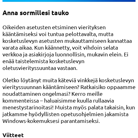
Anna sormillesi tauko
Oikeiden asetusten etsiminen vierityksen
kääntämiseksi voi tuntua pelottavalta, mutta
kosketuslevyn asetusten mukauttamiseen kannattaa
varata aikaa. Kun käännetty, voit vihdoin selata
verkkoa ja asiakirjoja luonnollisin, mukavin elein. Ei
enää taistelemista kosketuslevyn
oletusvierityssuuntaa vastaan.
Oletko löytänyt muita käteviä vinkkejä kosketuslevyn
vierityssuunnan kääntämiseen? Ratkaisiko oppaamme
noudattaminen ongelmasi? Kerro meille
kommenteissa – haluaisimme kuulla rullaavia
menestystarinoitasi! Muista myös palata takaisin, kun
jatkamme hyödyllisten opetusohjelmien jakamista
Windows-kokemuksesi parantamiseksi.
Viitteet