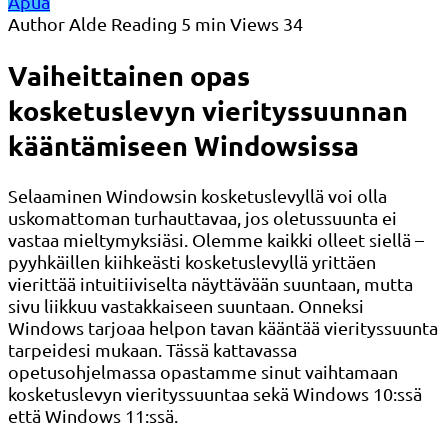
Apua
Author
Alde
Reading
5 min
Views
34
Vaiheittainen opas
kosketuslevyn vierityssuunnan
kääntämiseen Windowsissa
Selaaminen Windowsin kosketuslevyllä voi olla
uskomattoman turhauttavaa, jos oletussuunta ei
vastaa mieltymyksiäsi. Olemme kaikki olleet siellä –
pyyhkäillen kiihkeästi kosketuslevyllä yrittäen
vierittää intuitiiviselta näyttävään suuntaan, mutta
sivu liikkuu vastakkaiseen suuntaan. Onneksi
Windows tarjoaa helpon tavan kääntää vierityssuunta
tarpeidesi mukaan. Tässä kattavassa
opetusohjelmassa opastamme sinut vaihtamaan
kosketuslevyn vierityssuuntaa sekä Windows 10:ssä
että Windows 11:ssä.