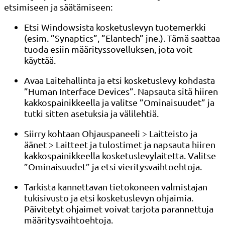
etsimiseen ja säätämiseen:
Etsi Windowsista kosketuslevyn tuotemerkki
(esim. ”Synaptics”, ”Elantech” jne.). Tämä saattaa
tuoda esiin määrityssovelluksen, jota voit
käyttää.
Avaa Laitehallinta ja etsi kosketuslevy kohdasta
”Human Interface Devices”. Napsauta sitä hiiren
kakkospainikkeella ja valitse ”Ominaisuudet” ja
tutki sitten asetuksia ja välilehtiä.
Siirry kohtaan Ohjauspaneeli > Laitteisto ja
äänet > Laitteet ja tulostimet ja napsauta hiiren
kakkospainikkeella kosketuslevylaitetta. Valitse
”Ominaisuudet” ja etsi vieritysvaihtoehtoja.
Tarkista kannettavan tietokoneen valmistajan
tukisivusto ja etsi kosketuslevyn ohjaimia.
Päivitetyt ohjaimet voivat tarjota parannettuja
määritysvaihtoehtoja.