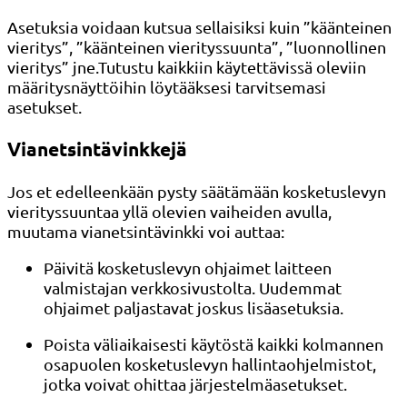
Asetuksia voidaan kutsua sellaisiksi kuin ”käänteinen
vieritys”, ”käänteinen vierityssuunta”, ”luonnollinen
vieritys” jne.Tutustu kaikkiin käytettävissä oleviin
määritysnäyttöihin löytääksesi tarvitsemasi
asetukset.
Vianetsintävinkkejä
Jos et edelleenkään pysty säätämään kosketuslevyn
vierityssuuntaa yllä olevien vaiheiden avulla,
muutama vianetsintävinkki voi auttaa:
Päivitä kosketuslevyn ohjaimet laitteen
valmistajan verkkosivustolta. Uudemmat
ohjaimet paljastavat joskus lisäasetuksia.
Poista väliaikaisesti käytöstä kaikki kolmannen
osapuolen kosketuslevyn hallintaohjelmistot,
jotka voivat ohittaa järjestelmäasetukset.