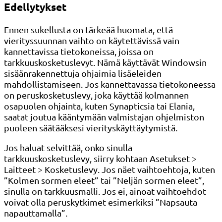
Edellytykset
Ennen sukellusta on tärkeää huomata, että
vierityssuunnan vaihto on käytettävissä vain
kannettavissa tietokoneissa, joissa on
tarkkuuskosketuslevyt. Nämä käyttävät Windowsin
sisäänrakennettuja ohjaimia lisäeleiden
mahdollistamiseen. Jos kannettavassa tietokoneessa
on peruskosketuslevy, joka käyttää kolmannen
osapuolen ohjainta, kuten Synapticsia tai Elania,
saatat joutua kääntymään valmistajan ohjelmiston
puoleen säätääksesi vierityskäyttäytymistä.
Jos haluat selvittää, onko sinulla
tarkkuuskosketuslevy, siirry kohtaan Asetukset >
Laitteet > Kosketuslevy. Jos näet vaihtoehtoja, kuten
”Kolmen sormen eleet” tai ”Neljän sormen eleet”,
sinulla on tarkkuusmalli. Jos ei, ainoat vaihtoehdot
voivat olla peruskytkimet esimerkiksi ”Napsauta
napauttamalla”.