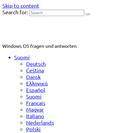
Skip to content
Search for:
Windows OS fragen und antworten
Suomi
Deutsch
Čeština
Dansk
Ελληνικά
Español
Suomi
Français
Magyar
Italiano
Nederlands
Polski