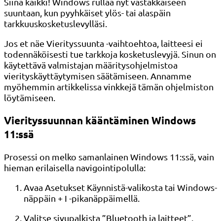
Siinä kaikki! Windows rullaa nyt vastakkaiseen
suuntaan, kun pyyhkäiset ylös- tai alaspäin
tarkkuuskosketuslevylläsi.
Jos et näe Vierityssuunta -vaihtoehtoa, laitteesi ei
todennäköisesti tue tarkkoja kosketuslevyjä. Sinun on
käytettävä valmistajan määritysohjelmistoa
vierityskäyttäytymisen säätämiseen. Annamme
myöhemmin artikkelissa vinkkejä tämän ohjelmiston
löytämiseen.
Vierityssuunnan kääntäminen Windows
11:ssä
Prosessi on melko samanlainen Windows 11:ssä, vain
hieman erilaisella navigointipolulla:
Avaa Asetukset Käynnistä-valikosta tai Windows-
näppäin + I -pikanäppäimellä.
Valitse sivupalkista ”Bluetooth ja laitteet”.