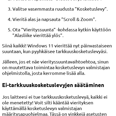
Valitse vasemmasta ruudusta ”Kosketuslevy”.
Vieritä alas ja napsauta ”Scroll & Zoom”.
Ota ”Vierityssuunta” -kohdassa kytkin käyttöön
”Alasliike vierittää ylös”.
Siinä kaikki! Windows 11 vierittää nyt päinvastaiseen
suuntaan, kun pyyhkäisee tarkkuuskosketuslevyäsi.
Jälleen, jos et näe vierityssuuntavaihtoehtoa, sinun
on muutettava toimintaa kosketuslevyn valmistajan
ohjelmistolla, josta kerromme lisää alla.
Ei-tarkkuuskosketuslevyjen säätäminen
Jos laitteesi ei tue tarkkuuskosketuslevyä, kaikki ei
ole menetetty! Voit silti kääntää vierityksen
käyttämällä kosketuslevyn valmistajan
määritysapuohjelmaa. Tässä on vinkkejä asetusten