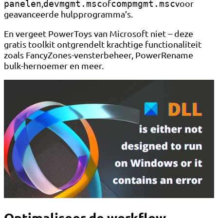
,
of
voor
panelen
devmgmt.msc
compmgmt.msc
geavanceerde hulpprogramma’s.
En vergeet PowerToys van Microsoft niet – deze
gratis toolkit ontgrendelt krachtige functionaliteit
zoals FancyZones-vensterbeheer, PowerRename
bulk-hernoemer en meer.
Optimaliseer de workflow