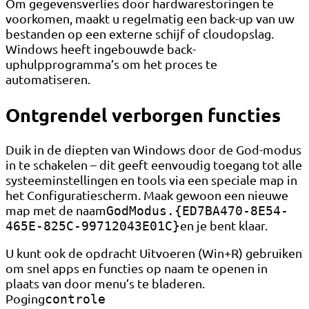
Om gegevensverlies door hardwarestoringen te
voorkomen, maakt u regelmatig een back-up van uw
bestanden op een externe schijf of cloudopslag.
Windows heeft ingebouwde back-
uphulpprogramma’s om het proces te
automatiseren.
Ontgrendel verborgen functies
Duik in de diepten van Windows door de God-modus
in te schakelen – dit geeft eenvoudig toegang tot alle
systeeminstellingen en tools via een speciale map in
het Configuratiescherm. Maak gewoon een nieuwe
map met de naam
GodModus.{ED7BA470-8E54-
en je bent klaar.
465E-825C-99712043E01C}
U kunt ook de opdracht Uitvoeren (Win+R) gebruiken
om snel apps en functies op naam te openen in
plaats van door menu’s te bladeren.
Poging
controle