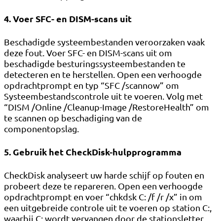
4. Voer SFC- en DISM-scans uit
Beschadigde systeembestanden veroorzaken vaak
deze fout. Voer SFC- en DISM-scans uit om
beschadigde besturingssysteembestanden te
detecteren en te herstellen. Open een verhoogde
opdrachtprompt en typ “SFC /scannow” om
Systeembestandscontrole uit te voeren. Volg met
“DISM /Online /Cleanup-Image /RestoreHealth” om
te scannen op beschadiging van de
componentopslag.
5. Gebruik het CheckDisk-hulpprogramma
CheckDisk analyseert uw harde schijf op fouten en
probeert deze te repareren. Open een verhoogde
opdrachtprompt en voer “chkdsk C: /f /r /x” in om
een ​​uitgebreide controle uit te voeren op station C:,
waarbij C: wordt vervangen door de stationsletter