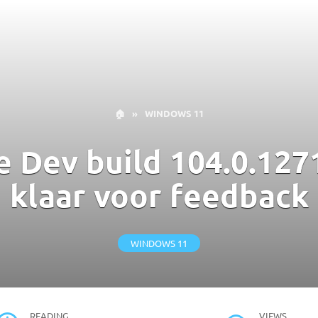
🏠
»
WINDOWS 11
 Dev build 104.0.1271.
klaar voor feedback
WINDOWS 11
READING
VIEWS