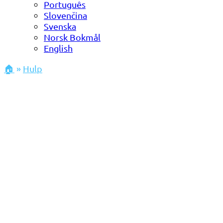
Português
Slovenčina
Svenska
Norsk Bokmål
English
🏠
»
Hulp