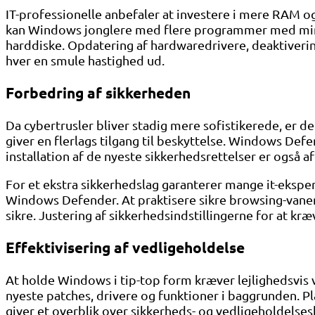
IT-professionelle anbefaler at investere i mere RAM og
kan Windows jonglere med flere programmer med mind
harddiske. Opdatering af hardwaredrivere, deaktiverin
hver en smule hastighed ud.
Forbedring af sikkerheden
Da cybertrusler bliver stadig mere sofistikerede, e
giver en flerlags tilgang til beskyttelse. Windows De
installation af de nyeste sikkerhedsrettelser er også a
For et ekstra sikkerhedslag garanterer mange it-ekspert
Windows Defender. At praktisere sikre browsing-vane
sikre. Justering af sikkerhedsindstillingerne for at
Effektivisering af vedligeholdelse
At holde Windows i tip-top form kræver lejlighedsvis 
nyeste patches, drivere og funktioner i baggrunden. P
giver et overblik over sikkerheds- og vedligeholdelse