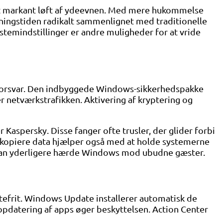
få et markant løft af ydeevnen. Med mere hukommelse
ingstiden radikalt sammenlignet med traditionelle
temindstillinger er andre muligheder for at vride
’ forsvar. Den indbyggede Windows-sikkerhedspakke
r netværkstrafikken. Aktivering af kryptering og
Kaspersky. Disse fanger ofte trusler, der glider forbi
skopiere data hjælper også med at holde systemerne
t kan yderligere hærde Windows mod ubudne gæster.
rtefrit. Windows Update installerer automatisk de
opdatering af apps øger beskyttelsen. Action Center