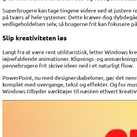
Superbrugere kan tage tingene videre ved at justere 
på tværs af hele systemer. Dette kræver dog dybdegåen
vedligeholdelsen selv, så brugerne frit kan fokusere p
Slip kreativiteten løs
Langt fra at være rent utilitaristisk, letter Windows 
iøjnefaldende animationer. Klipnings- og anmærknings
pennebrugere frit skrive ideer ned i et naturligt flow.
PowerPoint, nu med designerskabeloner, gør det nemt 
komplet med overgange, tekst og effekter. Og for mus
Windows tilbyder værktøjer til næsten ethvert kreativt 