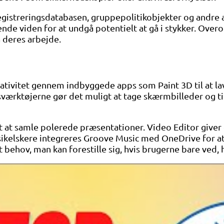
registreringsdatabasen, gruppepolitikobjekter og andre
de viden for at undgå potentielt at gå i stykker. Over
å deres arbejde.
kreativitet gennem indbyggede apps som Paint 3D til at l
værktøjerne gør det muligt at tage skærmbilleder og ti
at samle polerede præsentationer. Video Editor giver 
ikelskere integreres Groove Music med OneDrive for at 
behov, man kan forestille sig, hvis brugerne bare ved, h