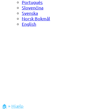
Português
Slovenčina
Svenska
Norsk Bokmål
English
🏠
»
Hjælp