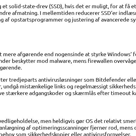
 et solid-state-drev (SSD), hvis det er muligt, for at 
re afmatning. I mellemtiden reducerer SSD’er indlæsn
g af opstartsprogrammer og justering af avancerede sys
r det mere afgørende end nogensinde at styrke Windows
fender beskytter mod malware, mens firewallen overvåge
fgørende.
er tredjeparts antivirusløsninger som Bitdefender eller 
r, undgå mistænkelige links og regelmæssigt sikkerhed
 kræve stærkere adgangskoder og skærmlås efter timeou
vedligeholdelse, men heldigvis gør OS det relativt sme
lanlægning af optimeringsscanninger fjerner rod, mens 
sbehov som sikkerhedskopier eller antivirusfornyelser.