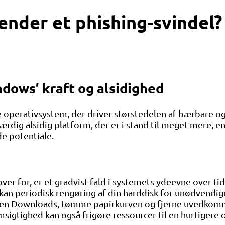
nder et phishing-svindel?
ndows’ kraft og alsidighed
operativsystem, der driver størstedelen af ​​bærbare 
ig alsidig platform, der er i stand til meget mere, en
de potentiale.
r for, er et gradvist fald i systemets ydeevne over tid.
e kan periodisk rengøring af din harddisk for unødvend
en Downloads, tømme papirkurven og fjerne uvedkommen
igtighed kan også frigøre ressourcer til en hurtigere 