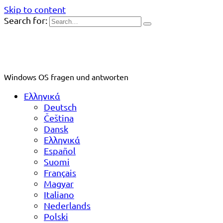
Skip to content
Search for:
Windows OS fragen und antworten
Ελληνικά
Deutsch
Čeština
Dansk
Ελληνικά
Español
Suomi
Français
Magyar
Italiano
Nederlands
Polski