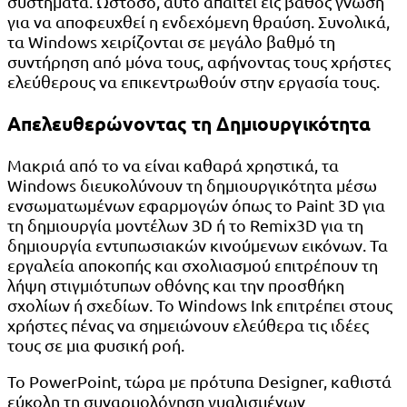
συστήματα. Ωστόσο, αυτό απαιτεί εις βάθος γνώση
για να αποφευχθεί η ενδεχόμενη θραύση. Συνολικά,
τα Windows χειρίζονται σε μεγάλο βαθμό τη
συντήρηση από μόνα τους, αφήνοντας τους χρήστες
ελεύθερους να επικεντρωθούν στην εργασία τους.
Απελευθερώνοντας τη Δημιουργικότητα
Μακριά από το να είναι καθαρά χρηστικά, τα
Windows διευκολύνουν τη δημιουργικότητα μέσω
ενσωματωμένων εφαρμογών όπως το Paint 3D για
τη δημιουργία μοντέλων 3D ή το Remix3D για τη
δημιουργία εντυπωσιακών κινούμενων εικόνων. Τα
εργαλεία αποκοπής και σχολιασμού επιτρέπουν τη
λήψη στιγμιότυπων οθόνης και την προσθήκη
σχολίων ή σχεδίων. Το Windows Ink επιτρέπει στους
χρήστες πένας να σημειώνουν ελεύθερα τις ιδέες
τους σε μια φυσική ροή.
Το PowerPoint, τώρα με πρότυπα Designer, καθιστά
εύκολη τη συναρμολόγηση γυαλισμένων