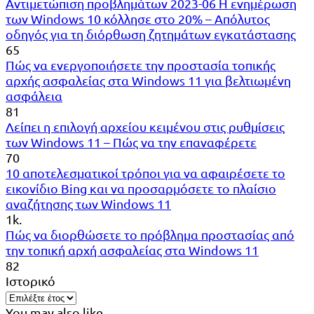
Αντιμετώπιση προβλημάτων 2023-06 Η ενημέρωση
των Windows 10 κόλλησε στο 20% – Απόλυτος
οδηγός για τη διόρθωση ζητημάτων εγκατάστασης
65
Πώς να ενεργοποιήσετε την προστασία τοπικής
αρχής ασφαλείας στα Windows 11 για βελτιωμένη
ασφάλεια
81
Λείπει η επιλογή αρχείου κειμένου στις ρυθμίσεις
των Windows 11 – Πώς να την επαναφέρετε
70
10 αποτελεσματικοί τρόποι για να αφαιρέσετε το
εικονίδιο Bing και να προσαρμόσετε το πλαίσιο
αναζήτησης των Windows 11
1k.
Πώς να διορθώσετε το πρόβλημα προστασίας από
την τοπική αρχή ασφαλείας στα Windows 11
82
Ιστορικό
You may also like