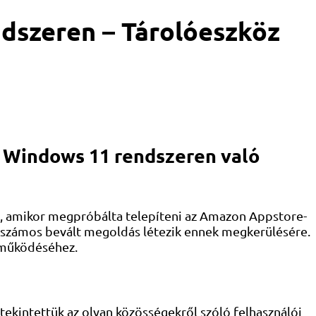
dszeren – Tárolóeszköz
 Windows 11 rendszeren való
al, amikor megpróbálta telepíteni az Amazon Appstore-
e számos bevált megoldás létezik ennek megkerülésére.
e működéséhez.
tekintettük az olyan közösségekről szóló felhasználói