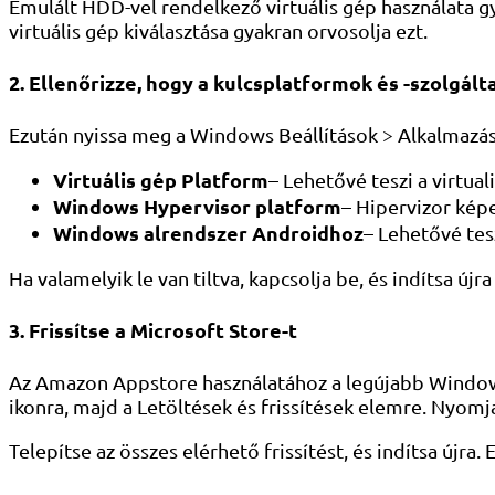
Emulált HDD-vel rendelkező virtuális gép használata gy
virtuális gép kiválasztása gyakran orvosolja ezt.
2. Ellenőrizze, hogy a kulcsplatformok és -szolgált
Ezután nyissa meg a Windows Beállítások > Alkalmazáso
Virtuális gép Platform
– Lehetővé teszi a virtual
Windows Hypervisor platform
– Hipervizor képe
Windows alrendszer Androidhoz
– Lehetővé tes
Ha valamelyik le van tiltva, kapcsolja be, és indítsa ú
3. Frissítse a Microsoft Store-t
Az Amazon Appstore használatához a legújabb Windows 
ikonra, majd a Letöltések és frissítések elemre. Nyom
Telepítse az összes elérhető frissítést, és indítsa újr