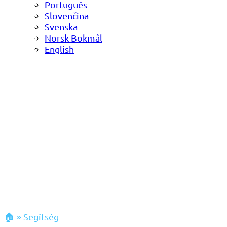
Português
Slovenčina
Svenska
Norsk Bokmål
English
🏠
»
Segítség