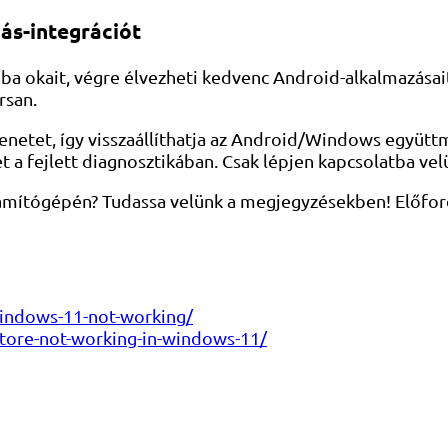
ás-integrációt
iba okait, végre élvezheti kedvenc Android-alkalmazása
rsan.
aüzenetet, így visszaállíthatja az Android/Windows egy
t a fejlett diagnosztikában. Csak lépjen kapcsolatba vel
zámítógépén? Tudassa velünk a megjegyzésekben! Előfor
indows-11-not-working/
store-not-working-in-windows-11/