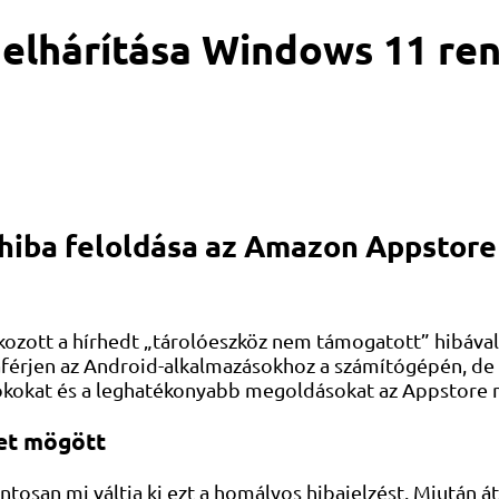
elhárítása Windows 11 ren
hiba feloldása az Amazon Appstore
álkozott a hírhedt „tárolóeszköz nem támogatott” hibáv
zzáférjen az Android-alkalmazásokhoz a számítógépén, d
tó okokat és a leghatékonyabb megoldásokat az Appstor
net mögött
osan mi váltja ki ezt a homályos hibajelzést. Miután át