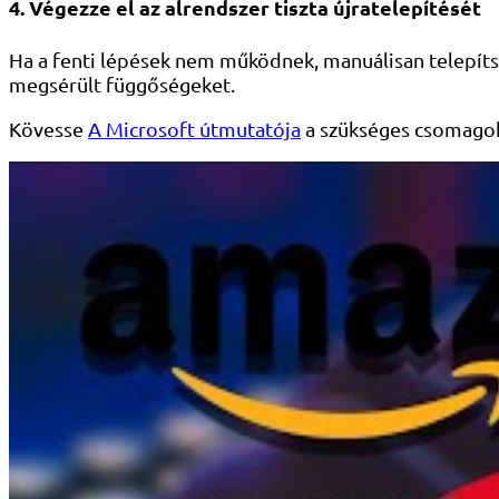
4. Végezze el az alrendszer tiszta újratelepítését
Ha a fenti lépések nem működnek, manuálisan telepítse
megsérült függőségeket.
Kövesse
A Microsoft útmutatója
a szükséges csomagok