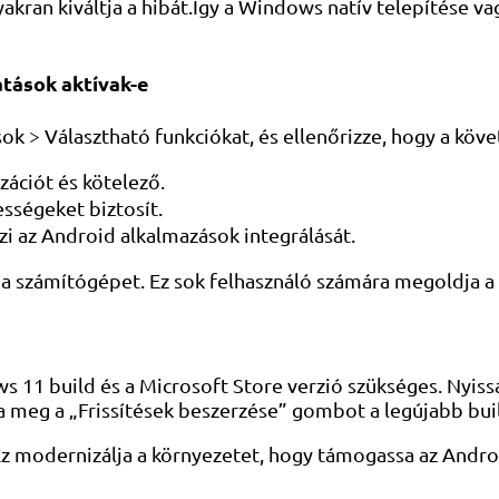
akran kiváltja a hibát.Így a Windows natív telepítése va
atások aktívak-e
k > Választható funkciókat, és ellenőrizze, hogy a köv
izációt és kötelező.
sségeket biztosít.
zi az Android alkalmazások integrálását.
jra a számítógépet. Ez sok felhasználó számára megoldja 
11 build és a Microsoft Store verzió szükséges. Nyissa
ja meg a „Frissítések beszerzése” gombot a legújabb bui
a. Ez modernizálja a környezetet, hogy támogassa az Andr