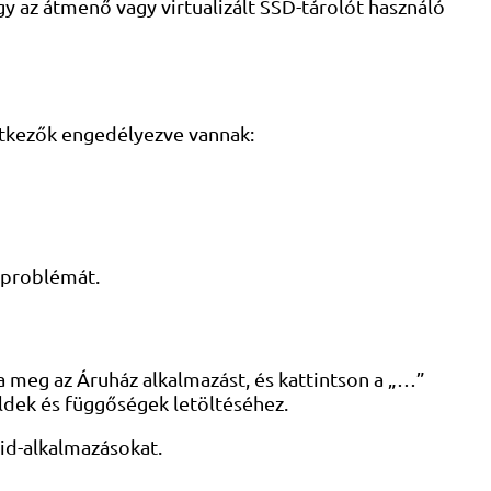
gy az átmenő vagy virtualizált SSD-tárolót használó
etkezők engedélyezve vannak:
a problémát.
 meg az Áruház alkalmazást, és kattintson a „…”
ldek és függőségek letöltéséhez.
oid-alkalmazásokat.