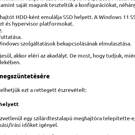
lamint saját magunk teszteltük a konfigurációkat, néhán
ghajtót HDD-ként emulálja SSD helyett. A Windows 11 SSD
ket és hypervisor platformokat.
.
uttatása.
Windows-szolgáltatások bekapcsolásának elmulasztása.
jesül, akkor eléri az akadályt. De most, hogy tudjuk, mi
dekében.
 megszüntetésére
elhetjük ezt a rettegett észrevételt:
 helyett
zvetlenül egy szilárdtestalapú meghajtóra telepítette-e
si/írási időket igényel.