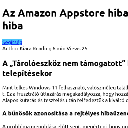
Az Amazon Appstore hiba
hiba
Segítség
Author
Kiara
Reading
6 min
Views
25
A „Tárolóeszköz nem támogatott” 
telepítésekor
Mint lelkes Windows 11 felhasználó, valószínűleg tal
t. Ez a frusztráló útlezárás megakadályozza, hogy ho
Alapos kutatás és tesztelés után felfedeztük a kivál
A bűnösök azonosítása a rejtélyes hibaüze
A probléma megoldása előtt segít megérteni, hogy pont