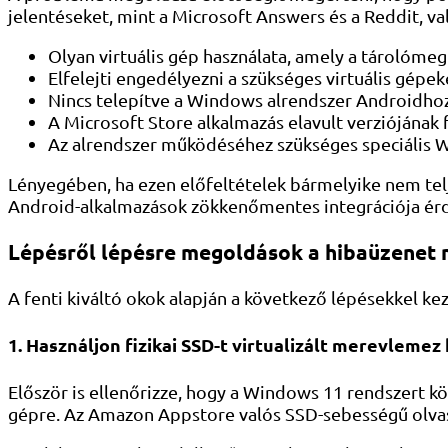
jelentéseket, mint a Microsoft Answers és a Reddit, va
Olyan virtuális gép használata, amely a tárolóme
Elfelejti engedélyezni a szükséges virtuális gépe
Nincs telepítve a Windows alrendszer Androidhoz
A Microsoft Store alkalmazás elavult verziójának f
Az alrendszer működéséhez szükséges speciális 
Lényegében, ha ezen előfeltételek bármelyike ​​nem tel
Android-alkalmazások zökkenőmentes integrációja ér
Lépésről lépésre megoldások a hibaüzenet
A fenti kiváltó okok alapján a következő lépésekkel kez
1. Használjon fizikai SSD-t virtualizált merevlemez
Először is ellenőrizze, hogy a Windows 11 rendszert kö
gépre. Az Amazon Appstore valós SSD-sebességű olvasá