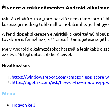
Élvezze a zökkenőmentes Android-alkalmaz
Miután elhárította a „tárolóeszköz nem támogatott” h
közösségi médiáig több millió mobilcímhez juthat gyo
A fenti tippek sikeresen elhárítják a kétértelmű hib
továbbra is fennállnak, a Microsoft támogatása segíthe
Mely Android-alkalmazásokat használja leginkább a s
az olvasók legfontosabb kéréseivel.
Hivatkozások
https://windowsreport.com/amazon-app-store-w
https://ugetfix.com/ask/how-to-fix-amazon-app-
Menu
Hogyan kell