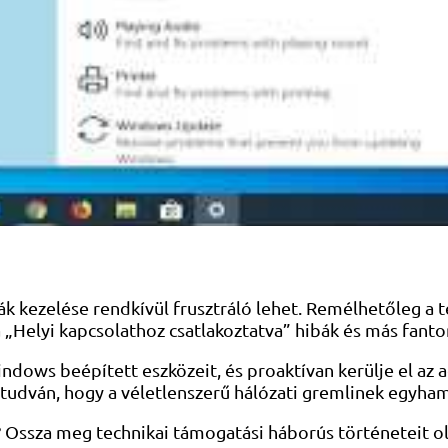
 kezelése rendkívül frusztráló lehet. Remélhetőleg a t
 a „Helyi kapcsolathoz csatlakoztatva” hibák és más fan
ndows beépített eszközeit, és proaktívan kerülje el az 
tudván, hogy a véletlenszerű hálózati gremlinek egyha
? Ossza meg technikai támogatási háborús történeteit o