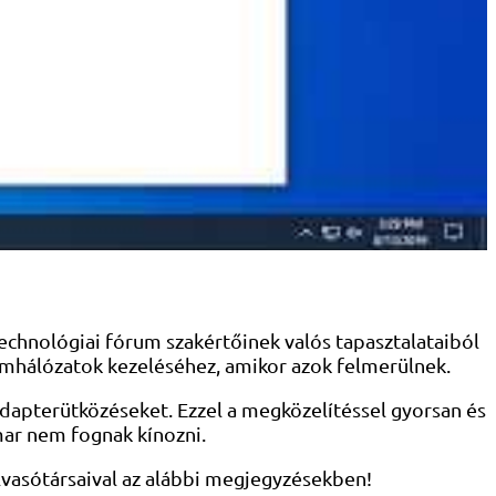
echnológiai fórum szakértőinek valós tapasztalataiból
tomhálózatok kezeléséhez, amikor azok felmerülnek.
adapterütközéseket. Ezzel a megközelítéssel gyorsan és
mar nem fognak kínozni.
lvasótársaival az alábbi megjegyzésekben!