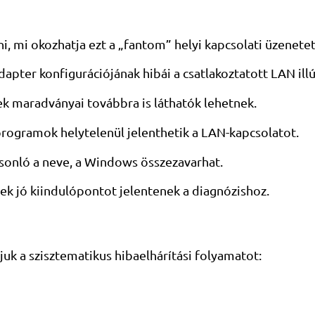
, mi okozhatja ezt a „fantom” helyi kapcsolati üzenetet
adapter konfigurációjának hibái a csatlakoztatott LAN illú
rek maradványai továbbra is láthatók lehetnek.
tőprogramok helytelenül jelenthetik a LAN-kapcsolatot.
asonló a neve, a Windows összezavarhat.
gek jó kiindulópontot jelentenek a diagnózishoz.
uk a szisztematikus hibaelhárítási folyamatot: