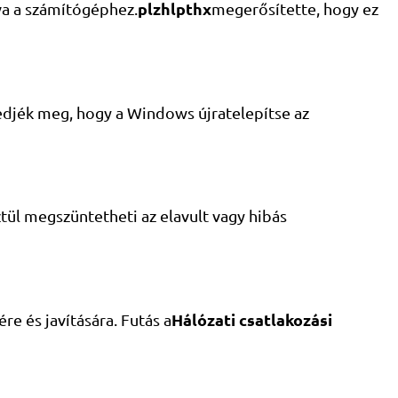
plzhlpthx
va a számítógéphez.
megerősítette, hogy ez
engedjék meg, hogy a Windows újratelepítse az
ül megszüntetheti az elavult vagy hibás
Hálózati csatlakozási
e és javítására. Futás a