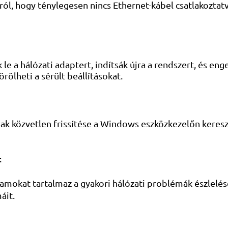
ól, hogy ténylegesen nincs Ethernet-kábel csatlakoztat
ák le a hálózati adaptert, indítsák újra a rendszert, és 
örölheti a sérült beállításokat.
k közvetlen frissítése a Windows eszközkezelőn kereszt
t
okat tartalmaz a gyakori hálózati problémák észlelésér
áit.