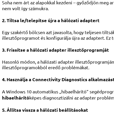
Soha nem árt az alapokkal kezdeni – győződjön meg arr
nem volt így számukra.
2. Tiltsa le/telepítse újra a hálózati adaptert
Egy szakértő bölcsen azt javasolta, hogy teljesen tilts
illesztőprogramot és konfigurálja újra az adaptert. Ez t
3. Frissítse a hálózati adapter illesztőprogramját
Hasonló módon, a hálózati adapter illesztőprogramjána
illesztőprogramokból eredő problémákat.
4. Használja a Connectivity Diagnostics alkalmazás
A Windows 10 automatikus „hibaelhárító” segédprogram
hibaelhárító
képes diagnosztizálni az adapter problém
5. Állítsa vissza a hálózati beállításokat