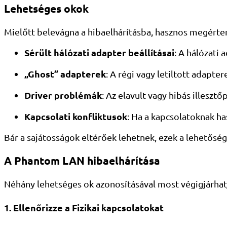
Lehetséges okok
Mielőtt belevágna a hibaelhárításba, hasznos megérteni
Sérült hálózati adapter beállításai
: A hálózati 
„Ghost” adapterek
: A régi vagy letiltott adapte
Driver problémák
: Az elavult vagy hibás illesz
Kapcsolati konfliktusok
: Ha a kapcsolatoknak h
Bár a sajátosságok eltérőek lehetnek, ezek a lehetősé
A Phantom LAN hibaelhárítása
Néhány lehetséges ok azonosításával most végigjárhatj
1. Ellenőrizze a Fizikai kapcsolatokat