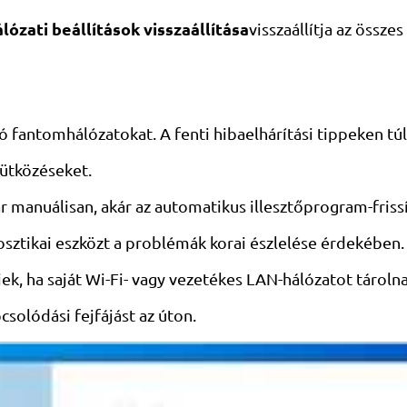
lózati beállítások visszaállítása
visszaállítja az össze
 fantomhálózatokat. A fenti hibaelhárítási tippeken tú
 ütközéseket.
kár manuálisan, akár az automatikus illesztőprogram-fris
sztikai eszközt a problémák korai észlelése érdekében.
k, ha saját Wi-Fi- vagy vezetékes LAN-hálózatot tárolna
solódási fejfájást az úton.