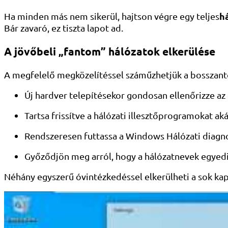
há
Ha minden más nem sikerül, hajtson végre egy teljes
Bár zavaró, ez tiszta lapot ad.
A jövőbeli „fantom” hálózatok elkerülése
A megfelelő megközelítéssel száműzhetjük a bosszantó
Új hardver telepítésekor gondosan ellenőrizze az
Tartsa frissítve a hálózati illesztőprogramokat a
Rendszeresen futtassa a Windows Hálózati diagno
Győződjön meg arról, hogy a hálózatnevek egyedie
Néhány egyszerű óvintézkedéssel elkerülheti a sok kapc