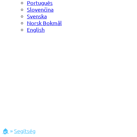
Português
Slovenčina
Svenska
Norsk Bokmål
English
🏠
»
Segítség