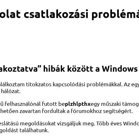
olat csatlakozási problém
lakoztatva” hibák között a Window
álkoztam titokzatos kapcsolódási problémákkal. Az egyi
 hálózat.
plzhlpthx
 felhasználónál futott be
egy műszaki támoga
Érthetően zavartan fordultak a fórumokhoz segítségért.
leslátású megoldásokat vizsgáljuk meg. Több éves Window
oldást találhatunk.