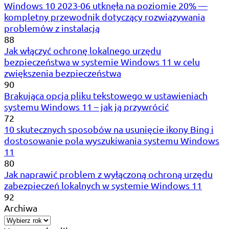
Windows 10 2023-06 utknęła na poziomie 20% —
kompletny przewodnik dotyczący rozwiązywania
problemów z instalacją
88
Jak włączyć ochronę lokalnego urzędu
bezpieczeństwa w systemie Windows 11 w celu
zwiększenia bezpieczeństwa
90
Brakująca opcja pliku tekstowego w ustawieniach
systemu Windows 11 – jak ją przywrócić
72
10 skutecznych sposobów na usunięcie ikony Bing i
dostosowanie pola wyszukiwania systemu Windows
11
80
Jak naprawić problem z wyłączoną ochroną urzędu
zabezpieczeń lokalnych w systemie Windows 11
92
Archiwa