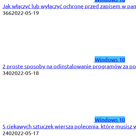
Jak włączyć lub wyłączyć ochronę przed zapisem w p
366
2022-05-19
Windows 10
2 proste sposoby na odinstalowanie programów za p
340
2022-05-18
Windows 10
5 ciekawych sztuczek wiersza polecenia, które musis
240
2022-05-17