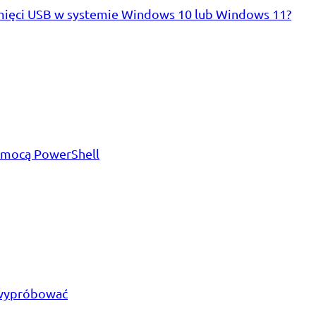
amięci USB w systemie Windows 10 lub Windows 11?
omocą PowerShell
z wypróbować