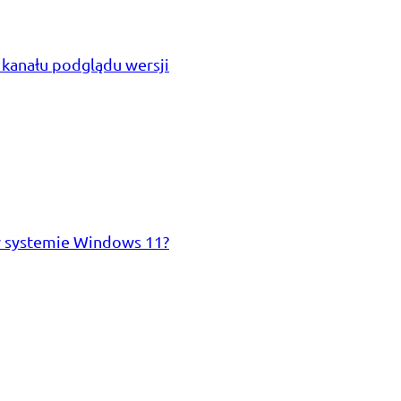
kanału podglądu wersji
w systemie Windows 11?