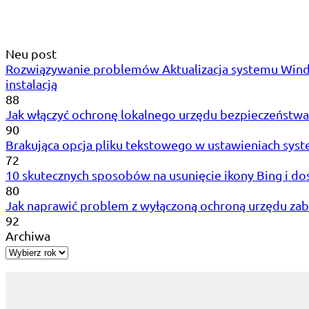
Neu post
Rozwiązywanie problemów Aktualizacja systemu Wind
instalacją
88
Jak włączyć ochronę lokalnego urzędu bezpieczeństw
90
Brakująca opcja pliku tekstowego w ustawieniach syst
72
10 skutecznych sposobów na usunięcie ikony Bing i 
80
Jak naprawić problem z wyłączoną ochroną urzędu za
92
Archiwa