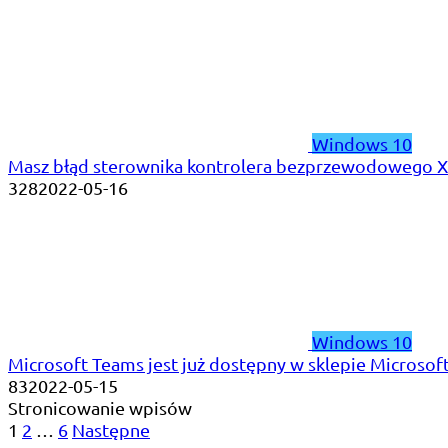
Windows 10
Masz błąd sterownika kontrolera bezprzewodowego Xb
328
2022-05-16
Windows 10
Microsoft Teams jest już dostępny w sklepie Microso
83
2022-05-15
Stronicowanie wpisów
1
2
…
6
Następne