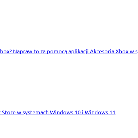
ox? Napraw to za pomocą aplikacji Akcesoria Xbox w
ft Store w systemach Windows 10 i Windows 11