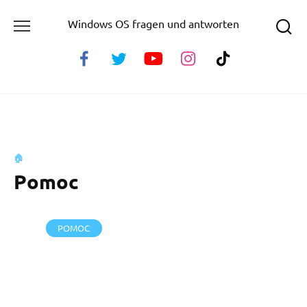
Skip
Windows OS fragen und antworten
to
content
🏠
Pomoc
POMOC