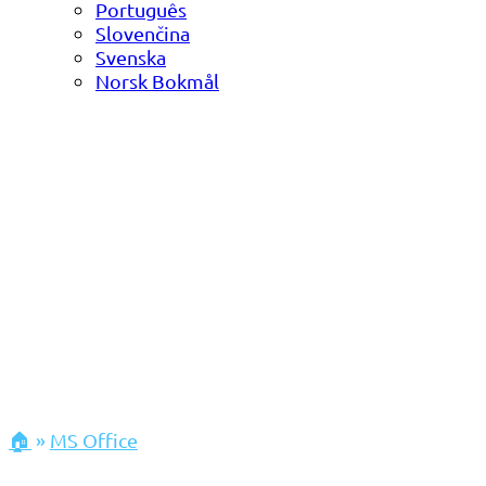
Português
Slovenčina
Svenska
Norsk Bokmål
🏠
»
MS Office