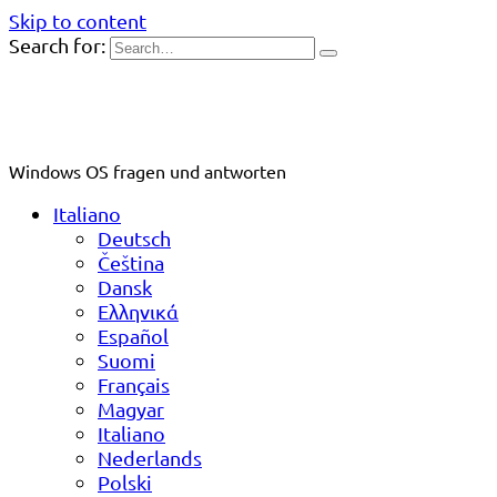
Skip to content
Search for:
Windows OS fragen und antworten
Italiano
Deutsch
Čeština
Dansk
Ελληνικά
Español
Suomi
Français
Magyar
Italiano
Nederlands
Polski