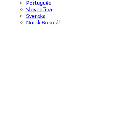
Português
Slovenčina
Svenska
Norsk Bokmål