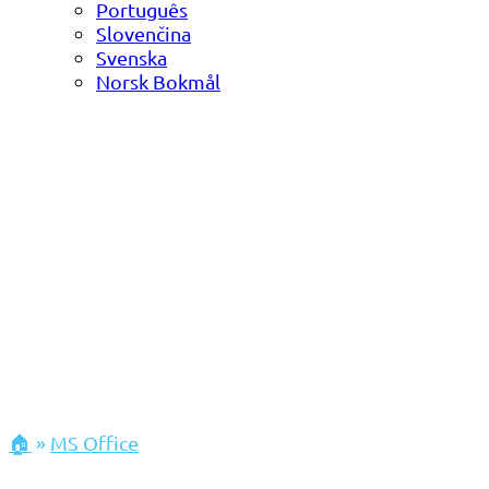
Português
Slovenčina
Svenska
Norsk Bokmål
🏠
»
MS Office