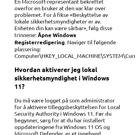
En Microsoft-representant bekreftet
overfor en bruker at den var klar over
problemet. For å fikse «Beskyttelse av
lokale sikkerhetsmyndigheter er av.
Enheten din kan være sårbar», følg disse
Åpne Windows
trinnene:
Registerredigering
. Naviger til følgende
plassering:
Computer\HKEY_LOCAL_MACHINE\SYSTEM\Curren
Hvordan aktiverer jeg lokal
sikkerhetsmyndighet i Windows
11?
Du må være logget på som administrator
for å aktivere tilleggsbeskyttelsen for Local
Security Authority i Windows 11. Før du
begynner, sørg for at du har installert
oppdateringene fra Windows 11 OS og
Microsoft Defender. er et innebygd