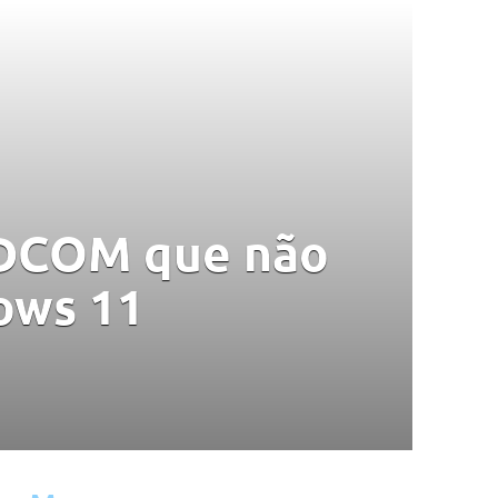
r DCOM que não
dows 11