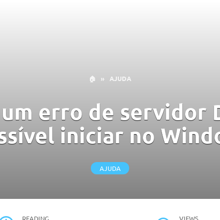
🏠
»
AJUDA
 um erro de servido
ssível iniciar no Win
AJUDA
READING
VIEWS