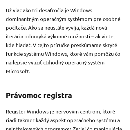
Už viac ako tri desaťročia je Windows
dominantným operačným systémom pre osobné
počítače. Ako sa neustále vyvíja, každá nová
iterácia odomyká výkonné možnosti – ak viete,
kde hľadať. V tejto príručke preskúmame skryté
funkcie systému Windows, ktoré vám pomôžu čo
najlepšie využiť ctihodný operačný systém
Microsoft.
Právomoc registra
Register Windows je nervovým centrom, ktoré
riadi takmer každý aspekt operačného systému a
nainštalovaných programov. Zatiaľ čo manipulácia