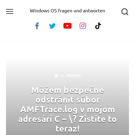
Skip
Windows OS fragen und antworten
to
content
🏠
»
POMOC
Môžem bezpečne
odstrániť súbor
AMFTrace.log v mojom
adresári C – \? Zistite to
teraz!