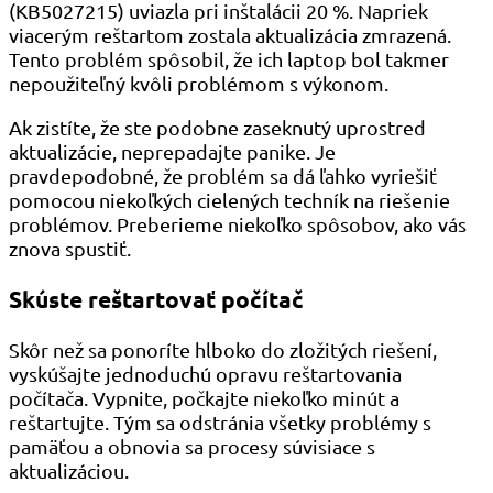
(KB5027215) uviazla pri inštalácii 20 %. Napriek
viacerým reštartom zostala aktualizácia zmrazená.
Tento problém spôsobil, že ich laptop bol takmer
nepoužiteľný kvôli problémom s výkonom.
Ak zistíte, že ste podobne zaseknutý uprostred
aktualizácie, neprepadajte panike. Je
pravdepodobné, že problém sa dá ľahko vyriešiť
pomocou niekoľkých cielených techník na riešenie
problémov. Preberieme niekoľko spôsobov, ako vás
znova spustiť.
Skúste reštartovať počítač
Skôr než sa ponoríte hlboko do zložitých riešení,
vyskúšajte jednoduchú opravu reštartovania
počítača. Vypnite, počkajte niekoľko minút a
reštartujte. Tým sa odstránia všetky problémy s
pamäťou a obnovia sa procesy súvisiace s
aktualizáciou.