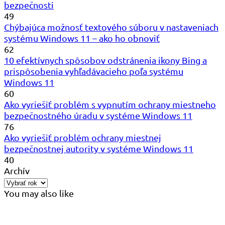
bezpečnosti
49
Chýbajúca možnosť textového súboru v nastaveniach
systému Windows 11 – ako ho obnoviť
62
10 efektívnych spôsobov odstránenia ikony Bing a
prispôsobenia vyhľadávacieho poľa systému
Windows 11
60
Ako vyriešiť problém s vypnutím ochrany miestneho
bezpečnostného úradu v systéme Windows 11
76
Ako vyriešiť problém ochrany miestnej
bezpečnostnej autority v systéme Windows 11
40
Archív
You may also like