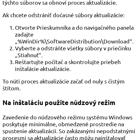
týchto súborov sa obnoví proces aktualizácie.
Ak chcete odstrániť dočasné súbory aktualizácie:
Otvorte Prieskumníka a do navigačného panela
zadajte
„%WinDir%\SoftwareDistribution\Download“.
Vyberte a odstráňte všetky súbory v priečinku
„Stiahnuť“.
Reštartujte počítač a skontrolujte priebeh
inštalácie aktualizácie.
To núti proces aktualizácie začať od nuly s čistým
štítom.
Na inštaláciu použite núdzový režim
Zavedenie do núdzového režimu systému Windows
poskytuje minimálne, obmedzené prostredie na
spustenie aktualizácií. So zakázanými nepodstatnými
procesmi sa aktualizácie často môžu nainštalovať