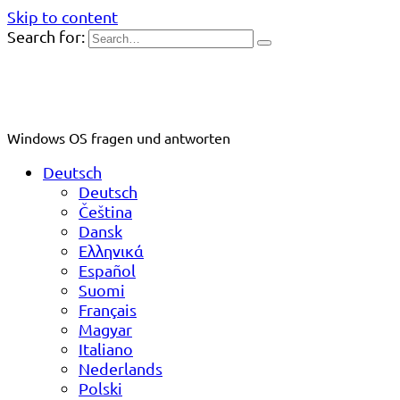
Skip to content
Search for:
Windows OS fragen und antworten
Deutsch
Deutsch
Čeština
Dansk
Ελληνικά
Español
Suomi
Français
Magyar
Italiano
Nederlands
Polski