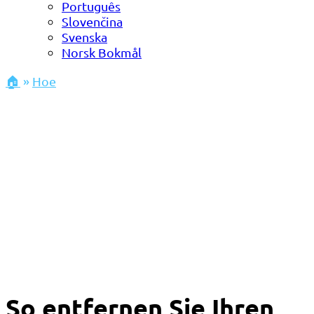
Português
Slovenčina
Svenska
Norsk Bokmål
🏠
»
Hoe
So entfernen Sie Ihren