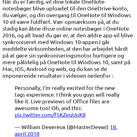
Når du er færdig, vil dine lokale OneNote-
notesbøger blive uploadet til den OneDrive-konto,
du vælger, og din overgang til OneNote til Windows
10 vil være fuldført. Vær opmærksom på, at du
stadig kan åbne disse online notesbøger i OneNote
2016, og alt hvad du gør er, at den ældre app vil blive
synkroniseret med Windows 10-appen.I går
meddelte virksomheden, at den har arbejdet hårdt
på at gøre sin synkroniseringsmotor hurtigere og
mere pålidelig på OneNote til Windows 10, samt på
Mac, iOS, Android og web, og du kan se de
imponerende resultater i videoen nedenfor :
Personally, I'm really excited for the new
tags experience. I think you guys will really
like it. Live previews of Office files are
awesome too! Oh, and this:
pic.twitter.com/f5KZeuUoK8
— William Devereux (@MasterDevwi)
18.
april 2018