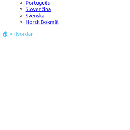
Português
Slovenčina
Svenska
Norsk Bokmål
🏠
»
Hvordan