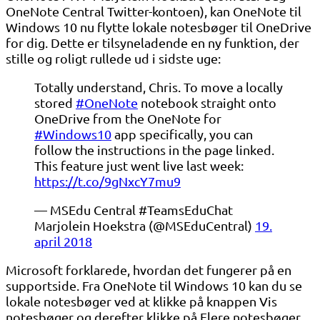
OneNote Central Twitter-kontoen), kan OneNote til
Windows 10 nu flytte lokale notesbøger til OneDrive
for dig. Dette er tilsyneladende en ny funktion, der
stille og roligt rullede ud i sidste uge:
Totally understand, Chris. To move a locally
stored
#OneNote
notebook straight onto
OneDrive from the OneNote for
#Windows10
app specifically, you can
follow the instructions in the page linked.
This feature just went live last week:
https://t.co/9gNxcY7mu9
— MSEdu Central #TeamsEduChat
Marjolein Hoekstra (@MSEduCentral)
19.
april 2018
Microsoft forklarede, hvordan det fungerer på en
supportside. Fra OneNote til Windows 10 kan du se
lokale notesbøger ved at klikke på knappen Vis
notesbøger og derefter klikke på Flere notesbøger.