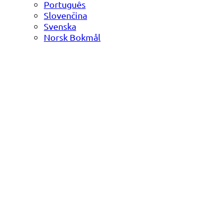
Português
Slovenčina
Svenska
Norsk Bokmål