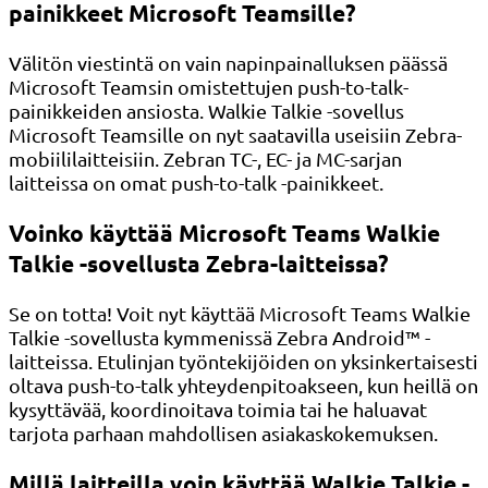
painikkeet Microsoft Teamsille?
Välitön viestintä on vain napinpainalluksen päässä
Microsoft Teamsin omistettujen push-to-talk-
painikkeiden ansiosta. Walkie Talkie -sovellus
Microsoft Teamsille on nyt saatavilla useisiin Zebra-
mobiililaitteisiin. Zebran TC-, EC- ja MC-sarjan
laitteissa on omat push-to-talk -painikkeet.
Voinko käyttää Microsoft Teams Walkie
Talkie -sovellusta Zebra-laitteissa?
Se on totta! Voit nyt käyttää Microsoft Teams Walkie
Talkie -sovellusta kymmenissä Zebra Android™ -
laitteissa. Etulinjan työntekijöiden on yksinkertaisesti
oltava push-to-talk yhteydenpitoakseen, kun heillä on
kysyttävää, koordinoitava toimia tai he haluavat
tarjota parhaan mahdollisen asiakaskokemuksen.
Millä laitteilla voin käyttää Walkie Talkie -