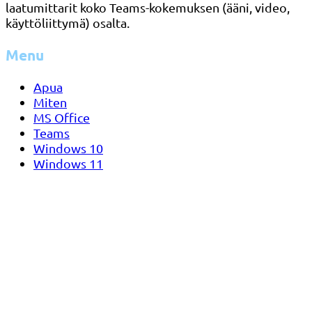
laatumittarit koko Teams-kokemuksen (ääni, video,
käyttöliittymä) osalta.
Menu
Apua
Miten
MS Office
Teams
Windows 10
Windows 11