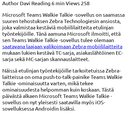
Author
Davi
Reading
6 min
Views
258
Microsoft Teams Walkie Talkie -sovellus on saamassa
suuren tehostuksen Zebra Technologiesin ansiosta,
joka valmistaa kestäviä mobiililaitteita etulinjan
työntekijöille. Tänä aamuna Microsoft ilmoitti, että
sen Teams Walkie Talkie -sovellus tulee olemaan
saatavana laajaan valikoimaan Zebra-mobiililaitteita
mukaan lukien kestävä TC-sarja, asiakaslähtöinen EC-
sarja sekä MC-sarjan skannauslaitteet.
Näissä etulinjan työntekijöille tarkoitetuissa Zebra-
laitteissa on oma push-to-talk-painike Teams Walkie
Talkie -ominaisuutta varten, mikä tekee
ominaisuudesta helpomman kuin koskaan. Tästä
päivästä alkaen Microsoft Teams Walkie Talkie -
sovellus on nyt yleisesti saatavilla myös iOS-
sovelluksessa Androidin lisäksi.