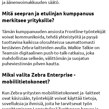
ja äänenvoimakkuuden säätö.
Mitä seepran ja etulinjan kumppanuus
merkitsee yrityksille?
Tämän kumppanuuden ansiosta Frontline-työntekijät
voivat kommunikoida, tehdä yhteistyötä ja pysyä
tuottavina kaikissa olosuhteissa saumattomasti
kestävien Zebra-laitteiden avulla. Walkie Talkie on
Teamsin digitaalinen push-to-talk-ratkaisu, joka
mahdollistaa selkeän, välittömän ja suojatun
puheviestinnän pilven kautta.
Miksi valita Zebra Enterprise -
mobiilitietokoneet?
Kun Zebra-yritysten mobiilitietokoneet ja -laitteet
ovat käsissään, työntekijät voivat käyttää tietoja,
sovelluksia ja ihmisiä, joita he tarvitsevat työn
suorittamiseen.Lopputulos? Tuottavuus kasvaa ja