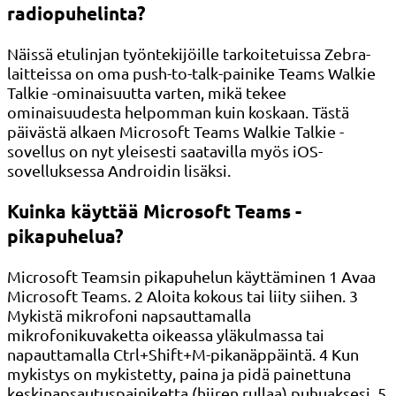
radiopuhelinta?
Näissä etulinjan työntekijöille tarkoitetuissa Zebra-
laitteissa on oma push-to-talk-painike Teams Walkie
Talkie -ominaisuutta varten, mikä tekee
ominaisuudesta helpomman kuin koskaan. Tästä
päivästä alkaen Microsoft Teams Walkie Talkie -
sovellus on nyt yleisesti saatavilla myös iOS-
sovelluksessa Androidin lisäksi.
Kuinka käyttää Microsoft Teams -
pikapuhelua?
Microsoft Teamsin pikapuhelun käyttäminen 1 Avaa
Microsoft Teams. 2 Aloita kokous tai liity siihen. 3
Mykistä mikrofoni napsauttamalla
mikrofonikuvaketta oikeassa yläkulmassa tai
napauttamalla Ctrl+Shift+M-pikanäppäintä. 4 Kun
mykistys on mykistetty, paina ja pidä painettuna
keskinapsautuspainiketta (hiiren rullaa) puhuaksesi. 5