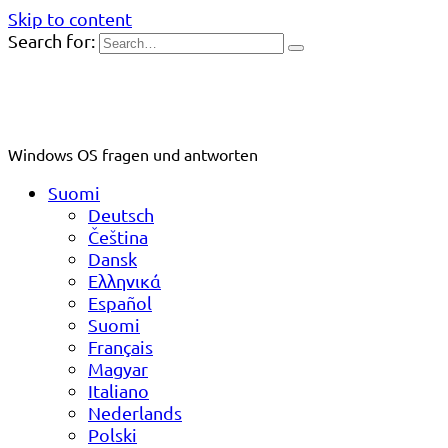
Skip to content
Search for:
Windows OS fragen und antworten
Suomi
Deutsch
Čeština
Dansk
Ελληνικά
Español
Suomi
Français
Magyar
Italiano
Nederlands
Polski