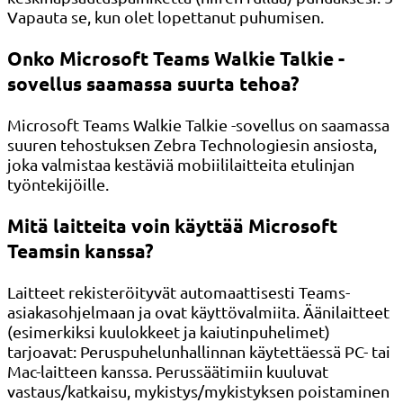
Vapauta se, kun olet lopettanut puhumisen.
Onko Microsoft Teams Walkie Talkie -
sovellus saamassa suurta tehoa?
Microsoft Teams Walkie Talkie -sovellus on saamassa
suuren tehostuksen Zebra Technologiesin ansiosta,
joka valmistaa kestäviä mobiililaitteita etulinjan
työntekijöille.
Mitä laitteita voin käyttää Microsoft
Teamsin kanssa?
Laitteet rekisteröityvät automaattisesti Teams-
asiakasohjelmaan ja ovat käyttövalmiita. Äänilaitteet
(esimerkiksi kuulokkeet ja kaiutinpuhelimet)
tarjoavat: Peruspuhelunhallinnan käytettäessä PC- tai
Mac-laitteen kanssa. Perussäätimiin kuuluvat
vastaus/katkaisu, mykistys/mykistyksen poistaminen