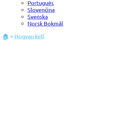
Português
Slovenčina
Svenska
Norsk Bokmål
🏠
»
Hogyan kell