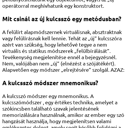
operátorral meghívhatunk egy konstruktort.
Mit csinál az új kulcsszó egy metódusban?
A felülírt alapmódszernek virtuálisnak, absztraktnak
vagy felülírásnak kell lennie. Tehát az „új” kulcsszóra
azért van szükség, hogy lehetővé tegye a nem
virtuális és statikus módszerek „felülbírálását”.
Tevékenység megjelenítése ennél a bejegyzésnél.
Nem, valójában nem „új” (elnézést a szójátékért).
Alapvetően egy módszer „elrejtésére” szolgál. AZAZ:
A kulcsszó módszer mnemonikus?
A kulcsszó módszer egy mnemonikus. A
kulcsszómódszer , egy értékes technika, amelyet a
szókincsben található szavak jelentésének
memorizálására használnak, amikor az ember egy szó
hangzását használja, hogy megjelenítsen valami
emlékezetes dolgot, amely segít később felidézni a