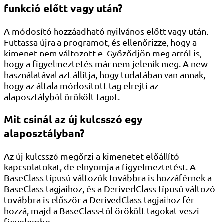
funkció előtt vagy után?
A módosító hozzáadható nyilvános előtt vagy után.
Futtassa újra a programot, és ellenőrizze, hogy a
kimenet nem változott-e. Győződjön meg arról is,
hogy a figyelmeztetés már nem jelenik meg. A new
használatával azt állítja, hogy tudatában van annak,
hogy az általa módosított tag elrejti az
alaposztályból örökölt tagot.
Mit csinál az új kulcsszó egy
alaposztályban?
Az új kulcsszó megőrzi a kimenetet előállító
kapcsolatokat, de elnyomja a figyelmeztetést. A
BaseClass típusú változók továbbra is hozzáférnek a
BaseClass tagjaihoz, és a DerivedClass típusú változó
továbbra is először a DerivedClass tagjaihoz fér
hozzá, majd a BaseClass-tól örökölt tagokat veszi
figyelembe.