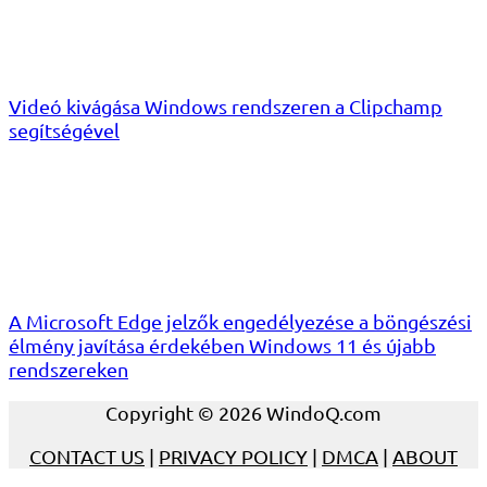
Videó kivágása Windows rendszeren a Clipchamp
segítségével
A Microsoft Edge jelzők engedélyezése a böngészési
élmény javítása érdekében Windows 11 és újabb
rendszereken
Copyright © 2026 WindoQ.com
CONTACT US
|
PRIVACY POLICY
|
DMCA
|
ABOUT