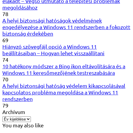
elakadt – Végső útmutató a telepítési problémák
megoldásához
78
A helyi biztonsági hatóságok védelmének
engedélyezése a Windows 11 rendszerben a fokozott
biztonság érdekében
69
Hiányzó szövegfájl opció a Windows 11
beállításaiban – Hogyan lehet visszaállítani
74
10 hatékony módszer a Bing ikon eltávolítására és a
Windows 11 keresőmezőjének testreszabására
70
A helyi biztonsági hatóság védelem kikapcsolásával
kapcsolatos probléma megoldása a Windows 11
rendszerben
79
Archívum
You may also like