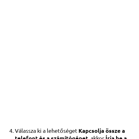
Kapcsolja össze a
Válassza ki a lehetőséget
telefont és a számítógépet
Írja be a
, akkor