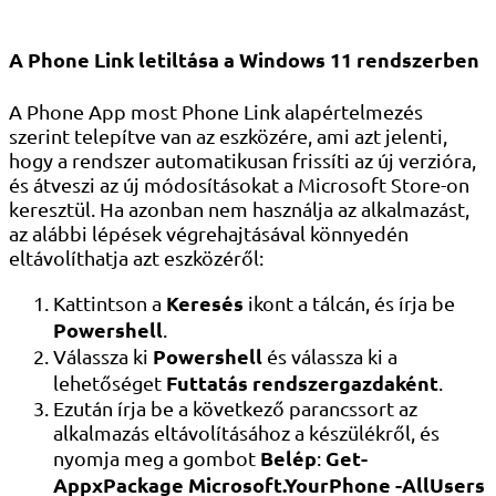
A Phone Link letiltása a Windows 11 rendszerben
A Phone App most Phone Link alapértelmezés
szerint telepítve van az eszközére, ami azt jelenti,
hogy a rendszer automatikusan frissíti az új verzióra,
és átveszi az új módosításokat a Microsoft Store-on
keresztül. Ha azonban nem használja az alkalmazást,
az alábbi lépések végrehajtásával könnyedén
eltávolíthatja azt eszközéről:
Keresés
Kattintson a
ikont a tálcán, és írja be
Powershell
.
Powershell
Válassza ki
és válassza ki a
Futtatás rendszergazdaként
lehetőséget
.
Ezután írja be a következő parancssort az
alkalmazás eltávolításához a készülékről, és
Belép
Get-
nyomja meg a gombot
:
AppxPackage Microsoft.YourPhone -AllUsers