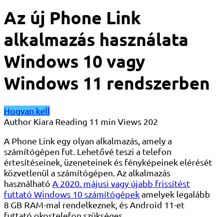
Az új Phone Link
alkalmazás használata
Windows 10 vagy
Windows 11 rendszerben
Hogyan kell
Author
Kiara
Reading
11 min
Views
202
A Phone Link egy olyan alkalmazás, amely a
számítógépen fut. Lehetővé teszi a telefon
értesítéseinek, üzeneteinek és fényképeinek elérését
közvetlenül a számítógépen. Az alkalmazás
használható
A 2020. májusi vagy újabb frissítést
futtató Windows 10 számítógépek
amelyek legalább
8 GB RAM-mal rendelkeznek, és Android 11-et
futtató okostelefon szükséges.