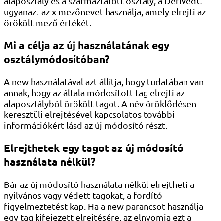
alaposztály és a származtatott osztály, a DerivedC
ugyanazt az x mezőnevet használja, amely elrejti az
örökölt mező értékét.
Mi a célja az új használatának egy
osztálymódosítóban?
A new használatával azt állítja, hogy tudatában van
annak, hogy az általa módosított tag elrejti az
alaposztályból örökölt tagot. A név öröklődésen
keresztüli elrejtésével kapcsolatos további
információkért lásd az új módosító részt.
Elrejthetek egy tagot az új módosító
használata nélkül?
Bár az új módosító használata nélkül elrejtheti a
nyilvános vagy védett tagokat, a fordító
figyelmeztetést kap. Ha a new parancsot használja
egy tag kifejezett elrejtésére, az elnyomja ezt a