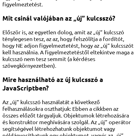
figyelmeztetést.
Mit csinál valójában az „új” kulcsszó?
Először is, az egyetlen dolog, amit az „új” kulcsszó
ténylegesen tesz, az az, hogy felszólítja a fordítót,
hogy NE adjon figyelmeztetést, hogy az „új” kulcsszót
kell használnia. A figyelmeztetéstől eltekintve maga a
kulcsszó nem tesz semmit (a kérdéses
szövegkörnyezetben).
Mire használható az új kulcsszó a
JavaScriptben?
Az „új” kulcsszó használatát a következő
felhasználásokra oszthatjuk: Ebben a cikkben az
összes előzőt tárgyaljuk. Objektumok létrehozására
és konstruktor meghívására szolgál. Az „új” operátor
segítségével létrehozhatunk objektumot vagy
példányosíthatunk egy objektumot, vagyis az „új”