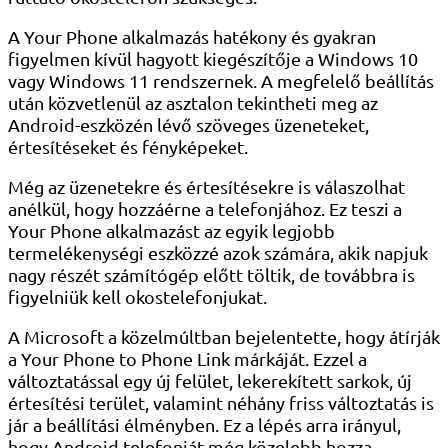
A Your Phone alkalmazás hatékony és gyakran
figyelmen kívül hagyott kiegészítője a Windows 10
vagy Windows 11 rendszernek. A megfelelő beállítás
után közvetlenül az asztalon tekintheti meg az
Android-eszközén lévő szöveges üzeneteket,
értesítéseket és fényképeket.
Még az üzenetekre és értesítésekre is válaszolhat
anélkül, hogy hozzáérne a telefonjához. Ez teszi a
Your Phone alkalmazást az egyik legjobb
termelékenységi eszközzé azok számára, akik napjuk
nagy részét számítógép előtt töltik, de továbbra is
figyelniük kell okostelefonjukat.
A Microsoft a közelmúltban bejelentette, hogy átírják
a Your Phone to Phone Link márkáját. Ezzel a
változtatással egy új felület, lekerekített sarkok, új
értesítési terület, valamint néhány friss változtatás is
jár a beállítási élményben. Ez a lépés arra irányul,
hogy Android telefonját még közelebb hozza