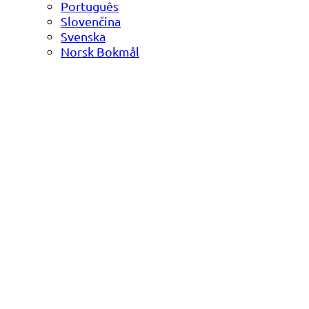
Português
Slovenčina
Svenska
Norsk Bokmål