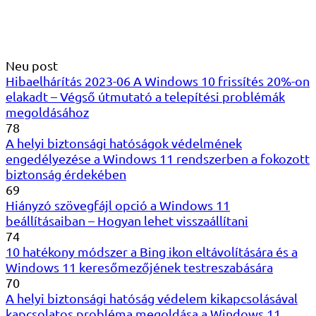
Neu post
Hibaelhárítás 2023-06 A Windows 10 frissítés 20%-on
elakadt – Végső útmutató a telepítési problémák
megoldásához
78
A helyi biztonsági hatóságok védelmének
engedélyezése a Windows 11 rendszerben a fokozott
biztonság érdekében
69
Hiányzó szövegfájl opció a Windows 11
beállításaiban – Hogyan lehet visszaállítani
74
10 hatékony módszer a Bing ikon eltávolítására és a
Windows 11 keresőmezőjének testreszabására
70
A helyi biztonsági hatóság védelem kikapcsolásával
kapcsolatos probléma megoldása a Windows 11