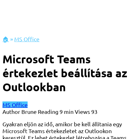
🏠
»
MS Office
Microsoft Teams
értekezlet beállítása az
Outlookban
MS Office
Author
Brune
Reading
9 min
Views
93
Gyakran eljön az idő, amikor be kell állítania egy
Microsoft Teams értekezletet az Outlookon
keresztül. Ez lehet értekezlet létrehozása a Teams