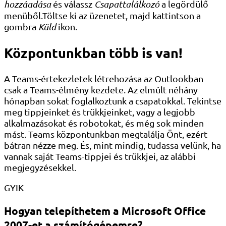
hozzáadása
és válassz
Csapattalálkozó
a legördülő
menüből.Töltse ki az üzenetet, majd kattintson a
gombra
Küld
ikon.
Központunkban több is van!
A Teams-értekezletek létrehozása az Outlookban
csak a Teams-élmény kezdete. Az elmúlt néhány
hónapban sokat foglalkoztunk a csapatokkal. Tekintse
meg tippjeinket és trükkjeinket, vagy a legjobb
alkalmazásokat és robotokat, és még sok minden
mást. Teams központunkban megtalálja Önt, ezért
bátran nézze meg. És, mint mindig, tudassa velünk, ha
vannak saját Teams-tippjei és trükkjei, az alábbi
megjegyzésekkel.
GYIK
Hogyan telepíthetem a Microsoft Office
2007-et a számítógépemre?