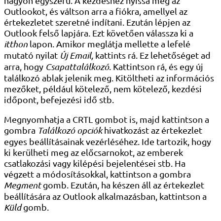
nagyon egyszerű. A kezdéshez nyissa meg az
Outlookot, és váltson arra a fiókra, amellyel az
értekezletet szeretné indítani. Ezután lépjen az
Outlook felső lapjára. Ezt követően válassza ki a
itthon
lapon. Amikor meglátja mellette a lefelé
mutató nyilat
Új Email,
kattints rá. Ez lehetőséget ad
arra, hogy
Csapattalálkozó
. Kattintson rá, és egy új
találkozó ablak jelenik meg. Kitöltheti az információs
mezőket, például kötelező, nem kötelező, kezdési
időpont, befejezési idő stb.
Megnyomhatja a CRTL gombot is, majd kattintson a
gombra
Találkozó opciók
hivatkozást az értekezlet
egyes beállításainak vezérléséhez. Ide tartozik, hogy
ki kerülheti meg az előcsarnokot, az emberek
csatlakozási vagy kilépési bejelentései stb. Ha
végzett a módosításokkal, kattintson a gombra
Megment
gomb. Ezután, ha készen áll az értekezlet
beállítására az Outlook alkalmazásban, kattintson a
Küld
gomb.