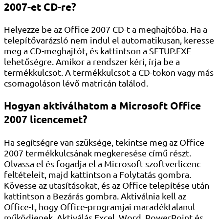
2007-et CD-re?
Helyezze be az Office 2007 CD-t a meghajtóba. Ha a
telepítővarázsló nem indul el automatikusan, keresse
meg a CD-meghajtót, és kattintson a SETUP.EXE
lehetőségre. Amikor a rendszer kéri, írja be a
termékkulcsot. A termékkulcsot a CD-tokon vagy más
csomagoláson lévő matricán találod.
Hogyan aktiválhatom a Microsoft Office
2007 licencemet?
Ha segítségre van szüksége, tekintse meg az Office
2007 termékkulcsának megkeresése című részt.
Olvassa el és fogadja el a Microsoft szoftverlicenc
feltételeit, majd kattintson a Folytatás gombra.
Kövesse az utasításokat, és az Office telepítése után
kattintson a Bezárás gombra. Aktiválnia kell az
Office-t, hogy Office-programjai maradéktalanul
működjenek. Aktiválás Excel, Word, PowerPoint és