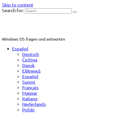
Skip to content
Search for:
Windows OS fragen und antworten
Español
Deutsch
Čeština
Dansk
Ελληνικά
Español
Suomi
Français
Magyar
Italiano
Nederlands
Polski