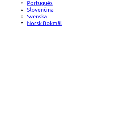
Português
Slovenčina
Svenska
Norsk Bokmål