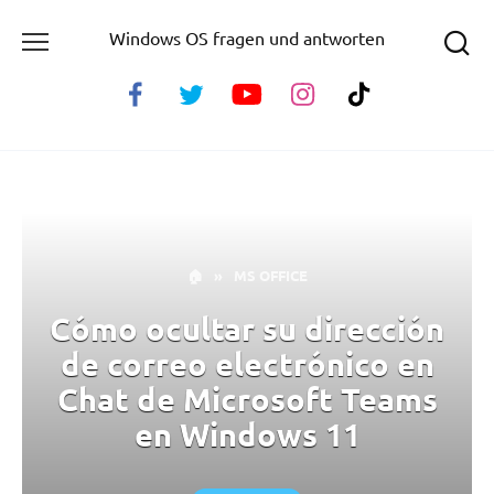
Skip
Windows OS fragen und antworten
to
content
🏠
»
MS OFFICE
Cómo ocultar su dirección
de correo electrónico en
Chat de Microsoft Teams
en Windows 11