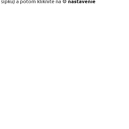
nastavenie
 šípku) a potom kliknite na ⚙️