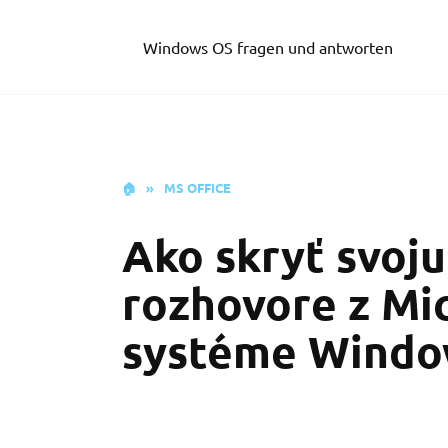
Skip
to
Windows OS fragen und antworten
content
🏠
»
MS OFFICE
Ako skryť svoju
rozhovore z Mi
systéme Windo