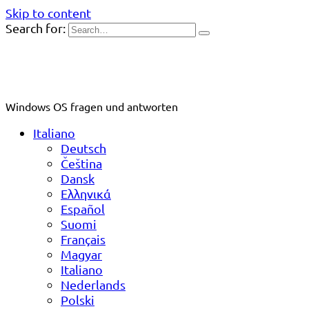
Skip to content
Search for:
Windows OS fragen und antworten
Italiano
Deutsch
Čeština
Dansk
Ελληνικά
Español
Suomi
Français
Magyar
Italiano
Nederlands
Polski