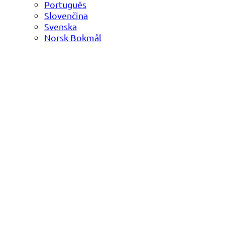
Português
Slovenčina
Svenska
Norsk Bokmål