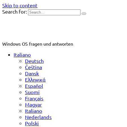
Skip to content
Search for:
Windows OS fragen und antworten
Italiano
Deutsch
Čeština
Dansk
Ελληνικά
Español
Suomi
Français
Magyar
Italiano
Nederlands
Polski