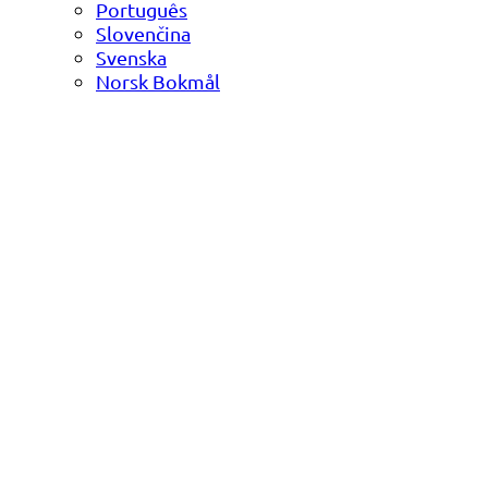
Português
Slovenčina
Svenska
Norsk Bokmål