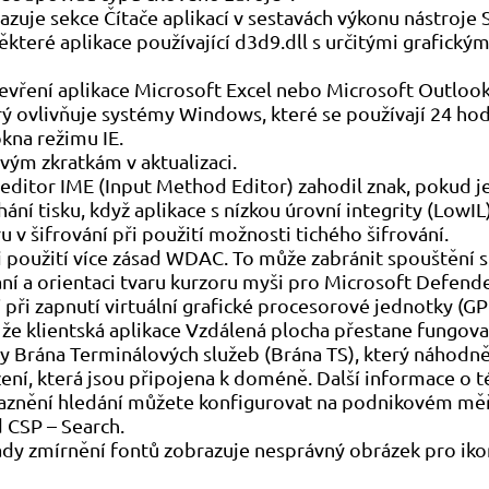
zuje sekce Čítače aplikací v sestavách výkonu nástroje 
ěkteré aplikace používající d3d9.dll s určitými grafick
tevření aplikace Microsoft Excel nebo Microsoft Outlook
ý ovlivňuje systémy Windows, které se používají 24 hod
kna režimu IE.
vým zkratkám v aktualizaci.
editor IME (Input Method Editor) zahodil znak, pokud je
ní tisku, když aplikace s nízkou úrovní integrity (LowIL)
 v šifrování při použití možnosti tichého šifrování.
i použití více zásad WDAC. To může zabránit spouštění s
ání a orientaci tvaru kurzoru myši pro Microsoft Defend
ři zapnutí virtuální grafické procesorové jednotky (GP
 že klientská aplikace Vzdálená plocha přestane fungova
by Brána Terminálových služeb (Brána TS), který náhodn
ení, která jsou připojena k doméně. Další informace o té
aznění hledání můžete konfigurovat na podnikovém měř
 CSP – Search.
sady zmírnění fontů zobrazuje nesprávný obrázek pro ik