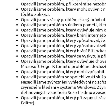
Opravili jsme problém, při kterém se nezobra
Opravili jsme problém, který mohl ovlivnit n
těchto aplikací.
Opravili jsme vzácný problém, který brání o
Opravili jsme problém s únikem paměti, kter
Opravili jsme problém, který ovlivňuje rám o
Opravili jsme problém, který brání interneto
Opravili jsme problém, který způsoboval, že 
Opravili jsme problém, který způsoboval selhá
Opravili jsme problém, který brání BitLockeru
Opravili jsme problém, který se vyskytuje př
Opravili jsme problém, který ovlivňuje chov
Microsoft Edge. K tomuto problému dochází p
Opravili jsme problém, který mohl způsobit,
Opravili jsme problém se spolehlivostí služ
Nasadili jsme zvýraznění vyhledávání na zaříz
zvýraznění hledání v systému Windows. Zvýr
definovaných v souboru Search.admx a zásad
Opravili jsme problém, který při zapnutí zá
Editor).