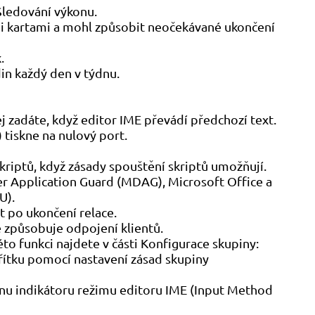
Sledování výkonu.
ými kartami a mohl způsobit neočekávané ukončení
.
in každý den v týdnu.
j zadáte, když editor IME převádí předchozí text.
 tiskne na nulový port.
kriptů, když zásady spouštění skriptů umožňují.
er Application Guard (MDAG), Microsoft Office a
U).
t po ukončení relace.
ě způsobuje odpojení klientů.
to funkci najdete v části Konfigurace skupiny:
ítku pomocí nastavení zásad skupiny
onu indikátoru režimu editoru IME (Input Method