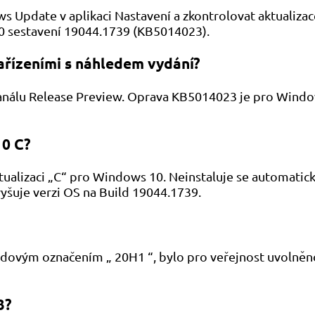
ows Update v aplikaci Nastavení a zkontrolovat aktualiz
0 sestavení 19044.1739 (KB5014023).
řízeními s náhledem vydání?
a kanálu Release Preview. Oprava KB5014023 je pro Windo
10 C?
alizaci „C“ pro Windows 10. Neinstaluje se automaticky a
šuje verzi OS na Build 19044.1739.
kódovým označením „ 20H1 “, bylo pro veřejnost uvolněn
3?