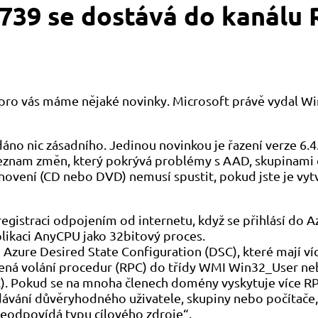
739 se dostává do kanálu 
 pro vás máme nějaké novinky. Microsoft právě vydal W
áno nic zásadního. Jedinou novinkou je řazení verze 6.4.
seznam změn, který pokrývá problémy s AAD, skupinami d
obnovení (CD nebo DVD) nemusí spustit, pokud jste je vy
egistraci odpojením od internetu, když se přihlásí do A
plikaci AnyCPU jako 32bitový proces.
Azure Desired State Configuration (DSC), které mají víc
álená volání procedur (RPC) do třídy WMI Win32_User n
). Pokud se na mnoha členech domény vyskytuje více RP
řidávání důvěryhodného uživatele, skupiny nebo počítač
neodpovídá typu cílového zdroje“.