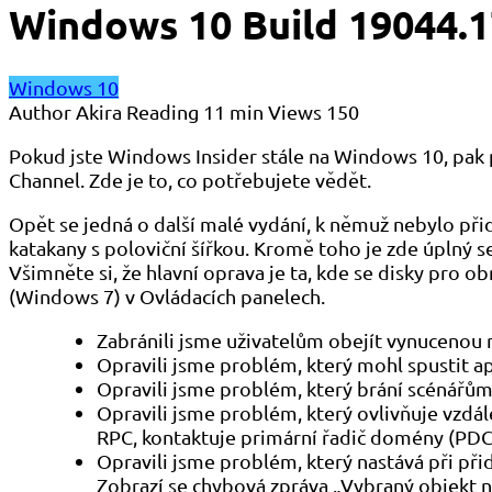
Windows 10 Build 19044.1
Windows 10
Author
Akira
Reading
11 min
Views
150
Pokud jste Windows Insider stále na Windows 10, pak
Channel. Zde je to, co potřebujete vědět.
Opět se jedná o další malé vydání, k němuž nebylo přid
katakany s poloviční šířkou. Kromě toho je zde úplný 
Všimněte si, že hlavní oprava je ta, kde se disky pro 
(Windows 7) v Ovládacích panelech.
Zabránili jsme uživatelům obejít vynucenou r
Opravili jsme problém, který mohl spustit a
Opravili jsme problém, který brání scénářům 
Opravili jsme problém, který ovlivňuje vzd
RPC, kontaktuje primární řadič domény (PDC
Opravili jsme problém, který nastává při p
Zobrazí se chybová zpráva „Vybraný objekt 