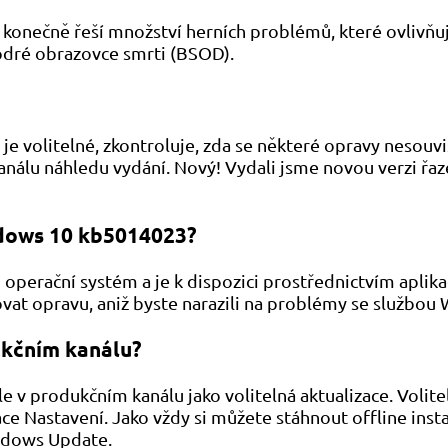
konečně řeší množství herních problémů, které ovlivňuj
odré obrazovce smrti (BSOD).
e volitelné, zkontroluje, zda se některé opravy nesouv
nálu náhledu vydání. Nový! Vydali jsme novou verzi řazen
ndows 10 kb5014023?
 operační systém a je k dispozici prostřednictvím aplik
vat opravu, aniž byste narazili na problémy se službo
kčním kanálu?
 v produkčním kanálu jako volitelná aktualizace. Volite
kace Nastavení. Jako vždy si můžete stáhnout offline i
indows Update.