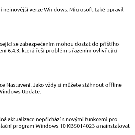
í nejnovější verze Windows. Microsoft také opravil
isející se zabezpečením mohou dostat do příštího
í 6.4.3, která řeší problém s řazením ovlivňující
ace Nastavení. Jako vždy si můžete stáhnout offline
u Windows Update.
lná aktualizace nepřichází s novými funkcemi pro
nstalační program Windows 10 KB5014023 a nainstalovat