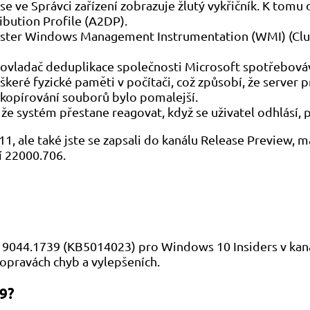
se ve Správci zařízení zobrazuje žlutý vykřičník. K tomu
bution Profile (A2DP).
uster Windows Management Instrumentation (WMI) (Clus
e ovladač deduplikace společnosti Microsoft spotřebov
keré fyzické paměti v počítači, což způsobí, že server 
 kopírování souborů bylo pomalejší.
 že systém přestane reagovat, když se uživatel odhlásí,
, ale také jste se zapsali do kanálu Release Preview, má
í 22000.706.
19044.1739 (KB5014023) pro Windows 10 Insiders v kan
 opravách chyb a vylepšeních.
9?