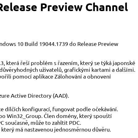
Release Preview Channel
indows 10 Build 19044.1739 do Release Preview
3, která řeší problém s řazením, který se týká japonské
ůvěryhodných uživatelů, grafickými kartami a dalšími.
tvořili pomocí aplikace Zálohování a obnovení
zure Active Directory (AAD).
e dílčích konfigurací, fungovat podle očekávání.
ebo Win32_Group. Člen domény, který spouští
C současně, může to zahltit PDC.
e, který má nastavenou jednosměrnou důvěru.