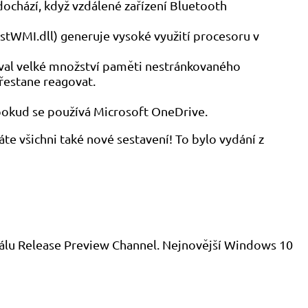
 dochází, když vzdálené zařízení Bluetooth
tWMI.dll) generuje vysoké využití procesoru v
ával velké množství paměti nestránkovaného
přestane reagovat.
 pokud se používá Microsoft OneDrive.
te všichni také nové sestavení! To bylo vydání z
álu Release Preview Channel. Nejnovější Windows 10