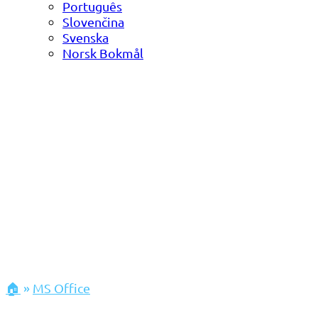
Português
Slovenčina
Svenska
Norsk Bokmål
🏠
»
MS Office