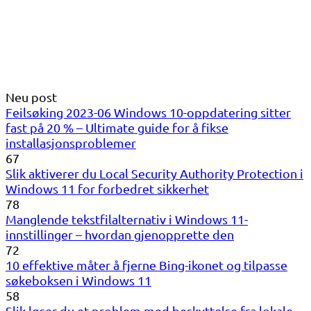
Neu post
Feilsøking 2023-06 Windows 10-oppdatering sitter
fast på 20 % – Ultimate guide for å fikse
installasjonsproblemer
67
Slik aktiverer du Local Security Authority Protection i
Windows 11 for forbedret sikkerhet
78
Manglende tekstfilalternativ i Windows 11-
innstillinger – hvordan gjenopprette den
72
10 effektive måter å fjerne Bing-ikonet og tilpasse
søkeboksen i Windows 11
58
Slik løser du et problem med beskyttelse fra lokale