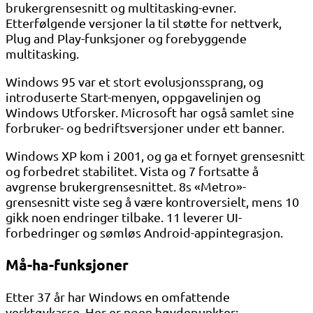
brukergrensesnitt og multitasking-evner.
Etterfølgende versjoner la til støtte for nettverk,
Plug and Play-funksjoner og forebyggende
multitasking.
Windows 95 var et stort evolusjonssprang, og
introduserte Start-menyen, oppgavelinjen og
Windows Utforsker. Microsoft har også samlet sine
forbruker- og bedriftsversjoner under ett banner.
Windows XP kom i 2001, og ga et fornyet grensesnitt
og forbedret stabilitet. Vista og 7 fortsatte å
avgrense brukergrensesnittet. 8s «Metro»-
grensesnitt viste seg å være kontroversielt, mens 10
gikk noen endringer tilbake. 11 leverer UI-
forbedringer og sømløs Android-appintegrasjon.
Må-ha-funksjoner
Etter 37 år har Windows en omfattende
verktøykasse. Her er noen høydepunkter: