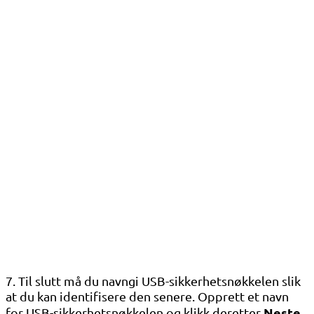
7. Til slutt må du navngi USB-sikkerhetsnøkkelen slik
at du kan identifisere den senere. Opprett et navn
Neste
for USB-sikkerhetsnøkkelen og klikk deretter
.