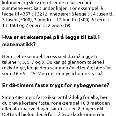
kolonner, og skriv deretter de resulterende
summene vertikalt under linjen. For eksempel, å
legge til 4357 til 3212 innebærer å legge til 4 tusen til
3 tusen (7000), 3 hundre til 2 hundre (500), 5 tiere til
1 ti (60) og 7 enere til 2 enere (9).
Hva er et eksempel på å legge til tall i
matematikk?
Her er et eksempel: La oss si at du må legge til
tallene 1, 3, 5, 7 og 9. Du kan gå gjennom tallene i
rekkefølge, legge dem sammen én etter én; noe sånt
som: 16 + 9 = 25. Men det er mye å holde styr på.
Er 48-timers faste trygt for nybegynnere?
Siden 48-timers faste ikke er tilrådelig for alle, bør
du prøve kortere faste, for eksempel 16:8-metoden
eller alternative dager, før du tar en 2-dagers økt.
Dette vil hjelpe deg å forstå hvordan kroppen din