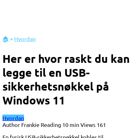
🏠
»
Hvordan
Her er hvor raskt du kan
legge til en USB-
sikkerhetsnøkkel på
Windows 11
Hvordan
Author
Frankie
Reading
10 min
Views
161
En fysisk USB-sikkerhetsnøkkel kobles til