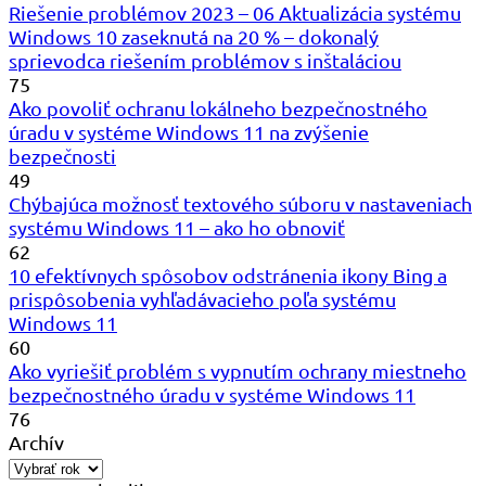
Riešenie problémov 2023 – 06 Aktualizácia systému
Windows 10 zaseknutá na 20 % – dokonalý
sprievodca riešením problémov s inštaláciou
75
Ako povoliť ochranu lokálneho bezpečnostného
úradu v systéme Windows 11 na zvýšenie
bezpečnosti
49
Chýbajúca možnosť textového súboru v nastaveniach
systému Windows 11 – ako ho obnoviť
62
10 efektívnych spôsobov odstránenia ikony Bing a
prispôsobenia vyhľadávacieho poľa systému
Windows 11
60
Ako vyriešiť problém s vypnutím ochrany miestneho
bezpečnostného úradu v systéme Windows 11
76
Archív