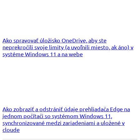
Ako spravovať úložisko OneDrive, aby ste
neprekročili svoje limity (a uvoľnili miesto, ak áno) v
systéme Windows 11 a na webe
Ako zobraziť a odstrániť údaje prehliadača Edge na
jednom počítači so systémom Windows 11,
synchronizované medzi zariadeniami a uložené v
cloude