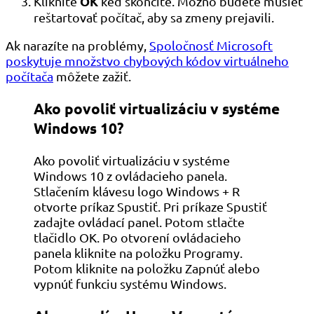
OK
Kliknite
keď skončíte. Možno budete musieť
reštartovať počítač, aby sa zmeny prejavili.
Ak narazíte na problémy,
Spoločnosť Microsoft
poskytuje množstvo chybových kódov virtuálneho
počítača
môžete zažiť.
Ako povoliť virtualizáciu v systéme
Windows 10?
Ako povoliť virtualizáciu v systéme
Windows 10 z ovládacieho panela.
Stlačením klávesu logo Windows + R
otvorte príkaz Spustiť. Pri príkaze Spustiť
zadajte ovládací panel. Potom stlačte
tlačidlo OK. Po otvorení ovládacieho
panela kliknite na položku Programy.
Potom kliknite na položku Zapnúť alebo
vypnúť funkciu systému Windows.