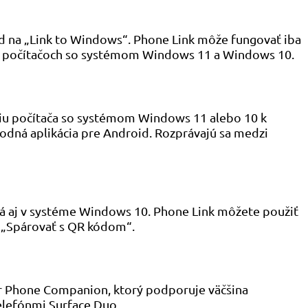
id na „Link to Windows“. Phone Link môže fungovať iba
ých počítačoch so systémom Windows 11 a Windows 10.
niu počítača so systémom Windows 11 alebo 10 k
vodná aplikácia pre Android. Rozprávajú sa medzi
utá aj v systéme Windows 10. Phone Link môžete použiť
a „Spárovať s QR kódom“.
r Phone Companion, ktorý podporuje väčšina
elefónmi Surface Duo.