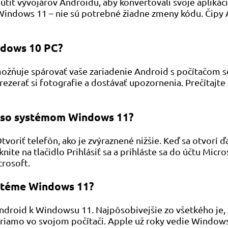
útiť vývojárov Androidu, aby konvertovali svoje aplikác
e Windows 11 – nie sú potrebné žiadne zmeny kódu. Čip
ndows 10 PC?
umožňuje spárovať vaše zariadenie Android s počítačom
rezerať si fotografie a dostávať upozornenia. Prečítajte
d so systémom Windows 11?
tvoriť telefón, ako je zvýraznené nižšie. Keď sa otvorí ď
iknite na tlačidlo Prihlásiť sa a prihláste sa do účtu M
rosoft.
ystéme Windows 11?
e Android k Windowsu 11. Najpôsobivejšie zo všetkého j
riamo vo svojom počítači. Apple už roky vedie Windows,