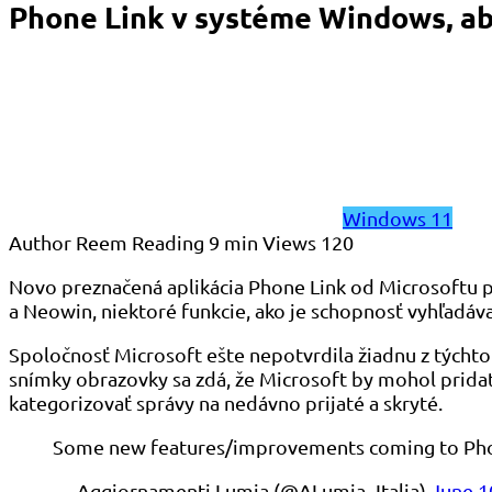
Phone Link v systéme Windows, aby
Windows 11
Author
Reem
Reading
9 min
Views
120
Novo preznačená aplikácia Phone Link od Microsoftu 
a Neowin, niektoré funkcie, ako je schopnosť vyhľadáva
Spoločnosť Microsoft ešte nepotvrdila žiadnu z týcht
snímky obrazovky sa zdá, že Microsoft by mohol prida
kategorizovať správy na nedávno prijaté a skryté.
Some new features/improvements coming to Ph
— Aggiornamenti Lumia (@ALumia_Italia)
June 1