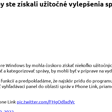
 ste získali užitočné vylepšenia sp
pre Windows by mohla čoskoro získať niekoľko užitočný
ť a kategorizovať správy, by mohli byť v príprave na vyd
o funkcií a predpokladáme, že najskôr prídu do program
ť vyhľadávací panel do oblasti správ v Phone Link, pri
one Link
pic.twitter.com/FHgOdlxdVc
0, 2022