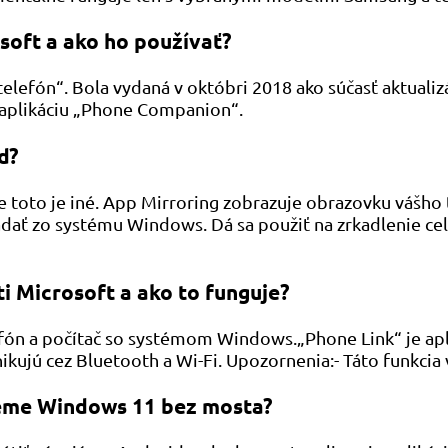
soft a ako ho používať?
elefón“. Bola vydaná v októbri 2018 ako súčasť aktuali
 aplikáciu „Phone Companion“.
d?
toto je iné. App Mirroring zobrazuje obrazovku vášho te
ádať zo systému Windows. Dá sa použiť na zrkadlenie ce
i Microsoft a ako to funguje?
lefón a počítač so systémom Windows.„Phone Link“ je ap
ikujú cez Bluetooth a Wi-Fi. Upozornenia:- Táto funkcia
téme Windows 11 bez mosta?