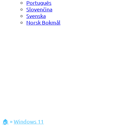
Português
Slovenčina
Svenska
Norsk Bokmål
🏠
»
Windows 11