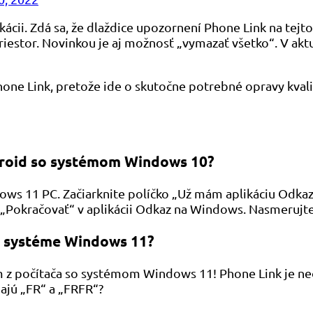
ácii. Zdá sa, že dlaždice upozornení Phone Link na tejt
iestor. Novinkou je aj možnosť „vymazať všetko“. V akt
Phone Link, pretože ide o skutočne potrebné opravy kval
droid so systémom Windows 10?
ws 11 PC. Začiarknite políčko „Už mám aplikáciu Odkaz
 „Pokračovať“ v aplikácii Odkaz na Windows. Nasmerujte
v systéme Windows 11?
m z počítača so systémom Windows 11! Phone Link je neoc
ajú „FR“ a „FRFR“?