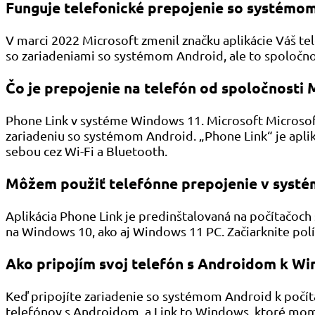
Funguje telefonické prepojenie so systémo
V marci 2022 Microsoft zmenil značku aplikácie Váš te
so zariadeniami so systémom Android, ale to spoločn
Čo je prepojenie na telefón od spoločnosti
Phone Link v systéme Windows 11. Microsoft Microsof
zariadeniu so systémom Android. „Phone Link“ je aplik
sebou cez Wi-Fi a Bluetooth.
Môžem použiť telefónne prepojenie v syst
Aplikácia Phone Link je predinštalovaná na počítačoc
na Windows 10, ako aj Windows 11 PC. Začiarknite pol
Ako pripojím svoj telefón s Androidom k W
Keď pripojíte zariadenie so systémom Android k poč
telefónov s Androidom, a Link to Windows, ktoré mo