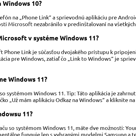
m Windows 10?
lefón na „Phone Link“ a sprievodnú aplikáciu pre Andro
osti Microsoft nezabránilo v predinštalovaní na všetk
 Microsoft v systéme Windows 11?
t Phone Link je súčasťou dvojakého prístupu k pripoje
ácia pre Windows, zatiaľ čo „Link to Windows“ je sprie
éme Windows 11?
h so systémom Windows 11. Tip: Táto aplikácia je zahrn
íčko „Už mám aplikáciu Odkaz na Windows“ a kliknite n
indowsu 11?
ítaču so systémom Windows 11, máte dve možnosti: You
mentálne funguje len s vybranými modelmi Samsung a t