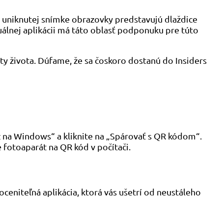
o uniknutej snímke obrazovky predstavujú dlaždice
uálnej aplikácii má táto oblasť podponuku pre túto
ity života. Dúfame, že sa čoskoro dostanú do Insiders
 na Windows“ a kliknite na „Spárovať s QR kódom“.
 fotoaparát na QR kód v počítači.
eniteľná aplikácia, ktorá vás ušetrí od neustáleho