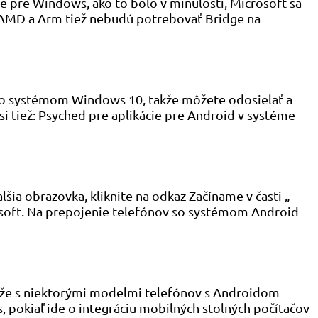
ie pre Windows, ako to bolo v minulosti, Microsoft sa
y AMD a Arm tiež nebudú potrebovať Bridge na
 so systémom Windows 10, takže môžete odosielať a
 si tiež: Psyched pre aplikácie pre Android v systéme
alšia obrazovka, kliknite na odkaz Začíname v časti „
icrosoft. Na prepojenie telefónov so systémom Android
e, že s niektorými modelmi telefónov s Androidom
 pokiaľ ide o integráciu mobilných stolných počítačov