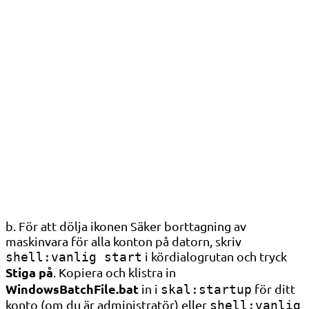
b. För att dölja ikonen Säker borttagning av
maskinvara för alla konton på datorn, skriv
i kördialogrutan och tryck
shell:vanlig start
Stiga på
. Kopiera och klistra in
WindowsBatchFile.bat
in i
för ditt
skal:startup
konto (om du är administratör) eller
shell:vanlig