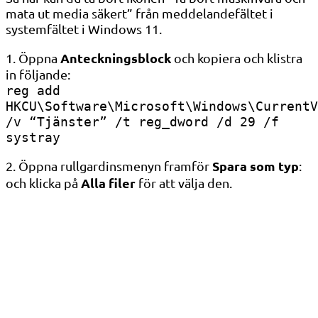
mata ut media säkert” från meddelandefältet i
systemfältet i Windows 11.
Anteckningsblock
1. Öppna
och kopiera och klistra
in följande:
reg add
HKCU\Software\Microsoft\Windows\CurrentV
/v “Tjänster” /t reg_dword /d 29 /f
systray
Spara som typ
2. Öppna rullgardinsmenyn framför
:
Alla filer
och klicka på
för att välja den.