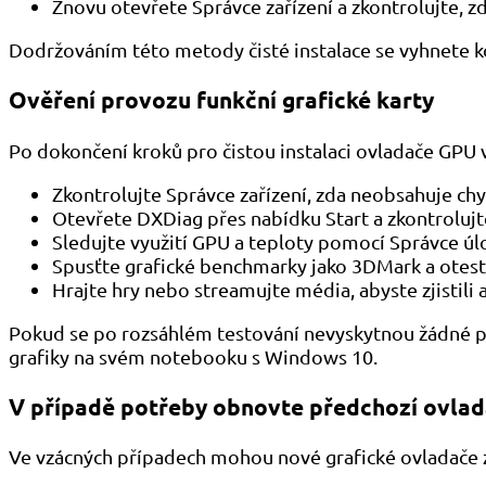
Znovu otevřete Správce zařízení a zkontrolujte, zd
Dodržováním této metody čisté instalace se vyhnete k
Ověření provozu funkční grafické karty
Po dokončení kroků pro čistou instalaci ovladače GPU 
Zkontrolujte Správce zařízení, zda neobsahuje ch
Otevřete DXDiag přes nabídku Start a zkontroluj
Sledujte využití GPU a teploty pomocí Správce úl
Spusťte grafické benchmarky jako 3DMark a otest
Hrajte hry nebo streamujte média, abyste zjistili 
Pokud se po rozsáhlém testování nevyskytnou žádné pr
grafiky na svém notebooku s Windows 10.
V případě potřeby obnovte předchozí ovla
Ve vzácných případech mohou nové grafické ovladače 