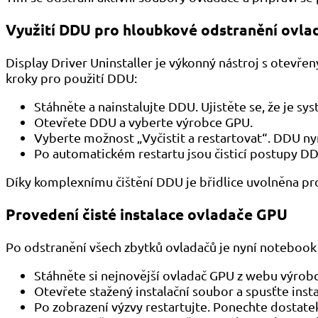
Využití DDU pro hloubkové odstranění ovl
Display Driver Uninstaller je výkonný nástroj s otevř
kroky pro použití DDU:
Stáhněte a nainstalujte DDU. Ujistěte se, že je 
Otevřete DDU a vyberte výrobce GPU.
Vyberte možnost „Vyčistit a restartovat“. DDU ny
Po automatickém restartu jsou čisticí postupy D
Díky komplexnímu čištění DDU je břidlice uvolněna pr
Provedení čisté instalace ovladače GPU
Po odstranění všech zbytků ovladačů je nyní notebook 
Stáhněte si nejnovější ovladač GPU z webu výrobc
Otevřete stažený instalační soubor a spusťte insta
Po zobrazení výzvy restartujte. Ponechte dostatek