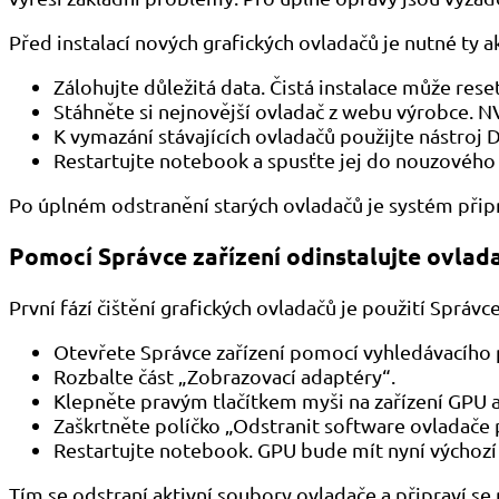
Před instalací nových grafických ovladačů je nutné ty a
Zálohujte důležitá data. Čistá instalace může rese
Stáhněte si nejnovější ovladač z webu výrobce. NV
K vymazání stávajících ovladačů použijte nástroj 
Restartujte notebook a spusťte jej do nouzového 
Po úplném odstranění starých ovladačů je systém připr
Pomocí Správce zařízení odinstalujte ovla
První fází čištění grafických ovladačů je použití Sprá
Otevřete Správce zařízení pomocí vyhledávacího 
Rozbalte část „Zobrazovací adaptéry“.
Klepněte pravým tlačítkem myši na zařízení GPU a
Zaškrtněte políčko „Odstranit software ovladače p
Restartujte notebook. GPU bude mít nyní výchozí
Tím se odstraní aktivní soubory ovladače a připraví se