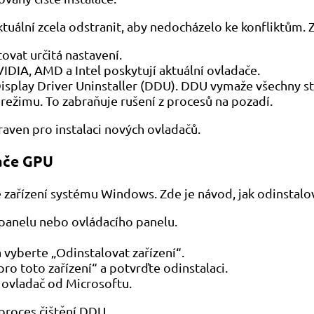
ktuální zcela odstranit, aby nedocházelo ke konfliktům. 
tovat určitá nastavení.
IDIA, AMD a Intel poskytují aktuální ovladače.
Display Driver Uninstaller (DDU). DDU vymaže všechny st
režimu. To zabraňuje rušení z procesů na pozadí.
aven pro instalaci nových ovladačů.
dače GPU
vce zařízení systému Windows. Zde je návod, jak odinsta
panelu nebo ovládacího panelu.
 vyberte „Odinstalovat zařízení“.
ro toto zařízení“ a potvrďte odinstalaci.
 ovladač od Microsoftu.
 proces čištění DDU.