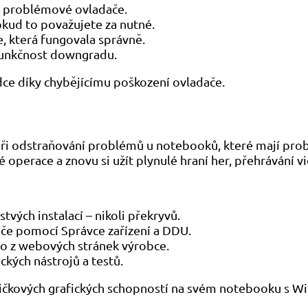
te problémové ovladače.
kud to považujete za nutné.
e, která fungovala správně.
u funkčnost downgradu.
adce díky chybějícímu poškození ovladače.
při odstraňování problémů u notebooků, které mají pro
perace a znovu si užít plynulé hraní her, přehrávání vi
tvých instalací – nikoli překryvů.
dače pomocí Správce zařízení a DDU.
mo z webových stránek výrobce.
kých nástrojů a testů.
pičkových grafických schopností na svém notebooku s Wi