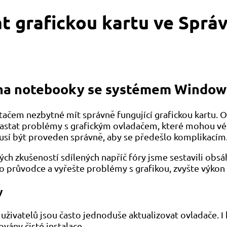
at grafickou kartu ve Sprá
 na notebooky se systémem Window
tačem nezbytné mít správně fungující grafickou kartu. O
astat problémy s grafickým ovladačem, které mohou vé
 musí být proveden správně, aby se předešlo komplikacím
h zkušeností sdílených napříč fóry jsme sestavili obsá
růvodce a vyřešte problémy s grafikou, zvyšte výkon a
y
 uživatelů jsou často jednoduše aktualizovat ovladače. 
vány čisté instalace.