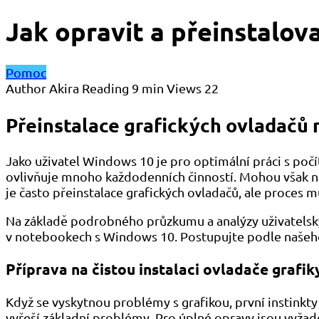
Jak opravit a přeinstalov
Pomoc
Author
Akira
Reading
9 min
Views
22
Přeinstalace grafických ovladačů
Jako uživatel Windows 10 je pro optimální práci s počí
ovlivňuje mnoho každodenních činností. Mohou však n
je často přeinstalace grafických ovladačů, ale proces
Na základě podrobného průzkumu a analýzy uživatelskýc
v notebookech s Windows 10. Postupujte podle našeho p
Příprava na čistou instalaci ovladače grafik
Když se vyskytnou problémy s grafikou, první instinkty
vyřeší základní problémy. Pro úplné opravy jsou vyžado