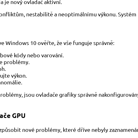
a je nový ovladač aktivní.
onfliktům, nestabilitě a neoptimálnímu výkonu. Systém 
ve Windows 10 ověřte, že vše funguje správně:
ybové kódy nebo varování.
te problémy.
oh.
ujte výkon.
anomálie.
oblémy, jsou ovladače grafiky správně nakonfigurovány 
dače GPU
způsobit nové problémy, které dříve nebyly zaznamená