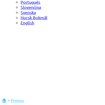
Português
Slovenčina
Svenska
Norsk Bokmål
English
🏠
»
Pomoc