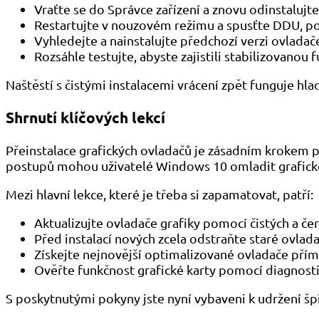
Vraťte se do Správce zařízení a znovu odinstaluj
Restartujte v nouzovém režimu a spusťte DDU, po
Vyhledejte a nainstalujte předchozí verzi ovladač
Rozsáhle testujte, abyste zajistili stabilizovano
Naštěstí s čistými instalacemi vrácení zpět funguje hl
Shrnutí klíčových lekcí
Přeinstalace grafických ovladačů je zásadním krokem 
postupů mohou uživatelé Windows 10 omladit grafické o
Mezi hlavní lekce, které je třeba si zapamatovat, patří:
Aktualizujte ovladače grafiky pomocí čistých a čers
Před instalací nových zcela odstraňte staré ovla
Získejte nejnovější optimalizované ovladače pří
Ověřte funkčnost grafické karty pomocí diagnostic
S poskytnutými pokyny jste nyní vybaveni k udržení š