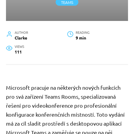
TEAMS
AUTHOR
READING
Clarke
9 min
VIEWS
111
Microsoft pracuje na některých nových funkcích
pro svá zařízení Teams Rooms, specializovaná
řešení pro videokonference pro profesionální
konfigurace konferenčních místností. Toto vydání
má za cíl sladit prostředí s desktopovou aplikací
Microsoft Teams a zaměřuje se pouze na něj