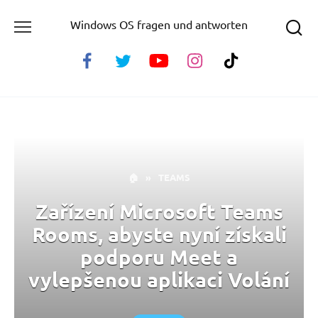
Skip
Windows OS fragen und antworten
to
content
🏠
»
TEAMS
Zařízení Microsoft Teams
Rooms, abyste nyní získali
podporu Meet a
vylepšenou aplikaci Volání