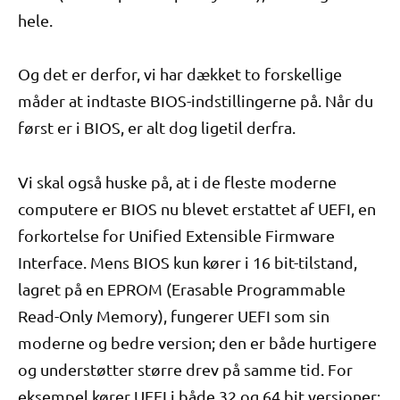
hele.
Og det er derfor, vi har dækket to forskellige
måder at indtaste BIOS-indstillingerne på. Når du
først er i BIOS, er alt dog ligetil derfra.
Vi skal også huske på, at i de fleste moderne
computere er BIOS nu blevet erstattet af UEFI, en
forkortelse for Unified Extensible Firmware
Interface. Mens BIOS kun kører i 16 bit-tilstand,
lagret på en EPROM (Erasable Programmable
Read-Only Memory), fungerer UEFI som sin
moderne og bedre version; den er både hurtigere
og understøtter større drev på samme tid. For
eksempel kører UEFI i både 32 og 64 bit versioner;