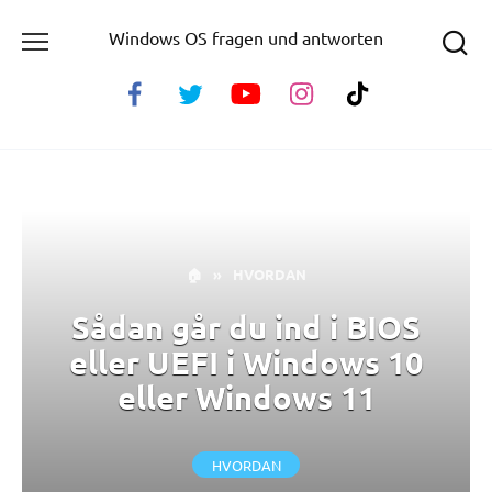
Skip
Windows OS fragen und antworten
to
content
🏠
»
HVORDAN
Sådan går du ind i BIOS
eller UEFI i Windows 10
eller Windows 11
HVORDAN