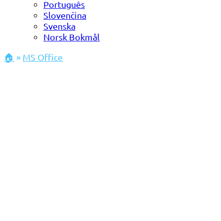
Português
Slovenčina
Svenska
Norsk Bokmål
🏠
»
MS Office