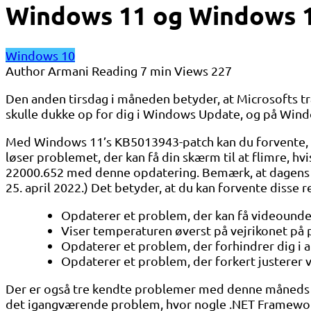
Windows 11 og Windows 1
Windows 10
Author
Armani
Reading
7 min
Views
227
Den anden tirsdag i måneden betyder, at Microsofts t
skulle dukke op for dig i Windows Update, og på Win
Med Windows 11’s KB5013943-patch kan du forvente, at
løser problemet, der kan få din skærm til at flimre, hv
22000.652 med denne opdatering. Bemærk, at dagens o
25. april 2022.) Det betyder, at du kan forvente disse r
Opdaterer et problem, der kan få videounderte
Viser temperaturen øverst på vejrikonet på pro
Opdaterer et problem, der forhindrer dig i 
Opdaterer et problem, der forkert justerer 
Der er også tre kendte problemer med denne måneds Wi
det igangværende problem, hvor nogle .NET Framework