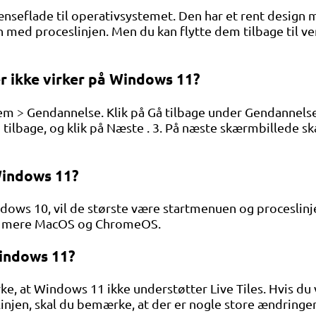
nseflade til operativsystemet. Den har et rent design 
n med proceslinjen. Men du kan flytte dem tilbage til v
r ikke virker på Windows 11?
tem > Gendannelse. Klik på Gå tilbage under Gendannelse
tilbage, og klik på Næste . 3. På næste skærmbillede sk
Windows 11?
ows 10, vil de største være startmenuen og proceslinje
idt mere MacOS og ChromeOS.
Windows 11?
e, at Windows 11 ikke understøtter Live Tiles. Hvis du 
slinjen, skal du bemærke, at der er nogle store ændri