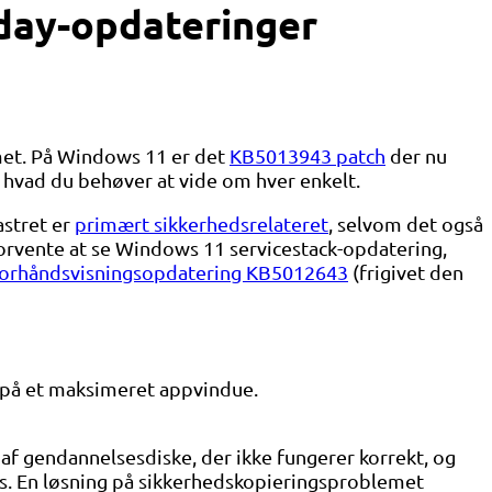
day-opdateringer
met. På Windows 11 er det
KB5013943 patch
der nu
r hvad du behøver at vide om hver enkelt.
astret er
primært sikkerhedsrelateret
, selvom det også
å forvente at se Windows 11 servicestack-opdatering,
forhåndsvisningsopdatering KB5012643
(frigivet den
e på et maksimeret appvindue.
f gendannelsesdiske, der ikke fungerer korrekt, og
s. En løsning på sikkerhedskopieringsproblemet