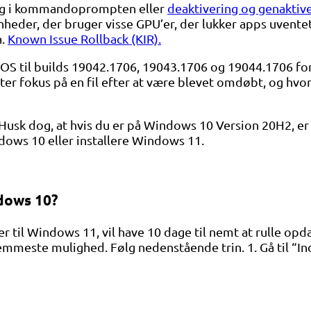
ing i kommandoprompten eller
deaktivering og genaktiv
der, der bruger visse GPU’er, der lukker apps uventet,
a.
Known Issue Rollback (KIR).
r OS til builds 19042.1706, 19043.1706 og 19044.1706 f
ter fokus på en fil efter at være blevet omdøbt, og hvor
Husk dog, at hvis du er på Windows 10 Version 20H2, er 
ndows 10 eller installere Windows 11.
dows 10?
 til Windows 11, vil have 10 dage til nemt at rulle opd
mmeste mulighed. Følg nedenstående trin. 1. Gå til “Inds