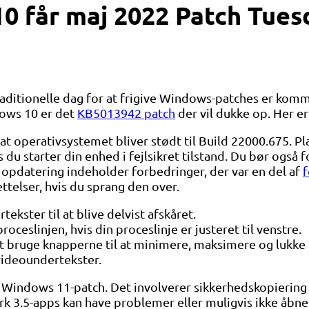
0 får maj 2022 Patch Tues
raditionelle dag for at frigive Windows-patches er kom
dows 10 er det
KB5013942 patch
der vil dukke op. Her e
 operativsystemet bliver stødt til Build 22000.675. Pl
is du starter din enhed i fejlsikret tilstand. Du bør ogs
pdatering indeholder forbedringer, der var en del af
ettelser, hvis du sprang den over.
kster til at blive delvist afskåret.
ceslinjen, hvis din proceslinje er justeret til venstre.
at bruge knapperne til at minimere, maksimere og lukk
videoundertekster.
ndows 11-patch. Det involverer sikkerhedskopiering a
 3.5-apps kan have problemer eller muligvis ikke åbne