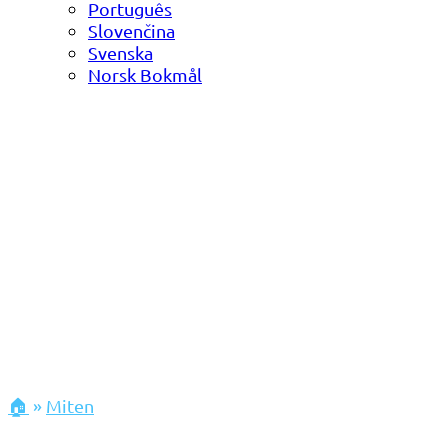
Português
Slovenčina
Svenska
Norsk Bokmål
🏠
»
Miten