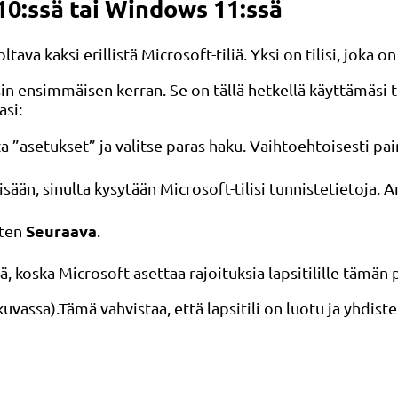
0:ssä tai Windows 11:ssä
ltava kaksi erillistä Microsoft-tiliä. Yksi on tilisi, joka o
 ensimmäisen kerran. Se on tällä hetkellä käyttämäsi tili
asi:
ta ”asetukset” ja valitse paras haku. Vaihtoehtoisesti pa
sisään, sinulta kysytään Microsoft-tilisi tunnistetietoja. 
Seuraava
tten
.
, koska Microsoft asettaa rajoituksia lapsitilille tämän 
vassa).Tämä vahvistaa, että lapsitili on luotu ja yhdistet