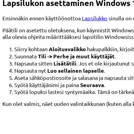
Lapsilukon asettaminen Windows 1
Ensinnäkin ennen käyttöönottoa
Lapsilukko
sinulla on o
Päätili on asetettu oletuksena, kun käynnistit Windowsin
alla olevia ohjeita määrittääksesi lapsitilin Windowsiss
Aloitusvalikko
Siirry kohtaan
hakupalkkiin, kirjoi
Tili -> Perhe ja muut käyttäjät
Suunnata
.
Lisätä
tili
Napsauta sitten
. Jos et ole kirjautunut 
Luo sellainen lapselle
Napsauta nyt
.
Aseta sähköpostiosoite ja salasana ja napsauta si
Seuraava
Syötä käyttäjänimi ja paina
.
Syötä lopuksi lastesi syntymäaika. Tämä on tärkeää
Kun olet valmis, näet uuden valintaikkunan (kuten alla ku