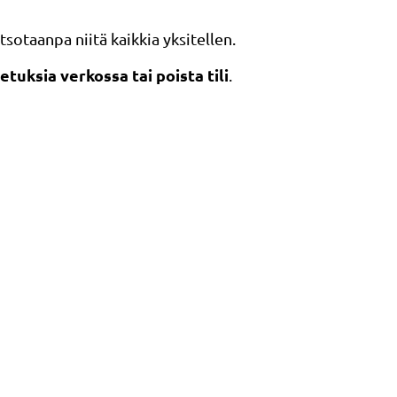
atsotaanpa niitä kaikkia yksitellen.
tuksia verkossa tai poista tili
.