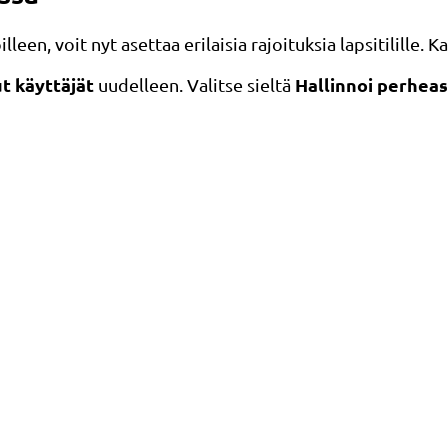
en, voit nyt asettaa erilaisia ​​rajoituksia lapsitilille. K
ut käyttäjät
Hallinnoi perhease
uudelleen. Valitse sieltä