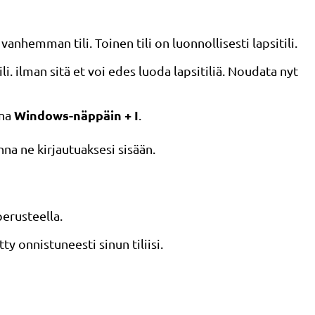
n vanhemman tili. Toinen tili on luonnollisesti lapsitili.
. ilman sitä et voi edes luoda lapsitiliä. Noudata nyt
Windows-näppäin + I
ina
.
Anna ne kirjautuaksesi sisään.
perusteella.
ty onnistuneesti sinun tiliisi.