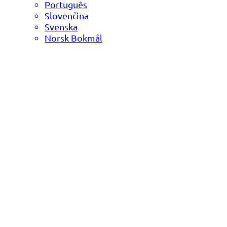
Português
Slovenčina
Svenska
Norsk Bokmål