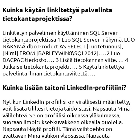
Kuinka käytän linkitettyä palvelinta
tietokantaprojektissa?
Linkitetyn palvelimen käyttäminen SQL Server -
tietokantaprojektissa 1 Luo SQL Server -näkymä. LUO
NÄKYMÄ dbo.Product AS SELECT [Tuotetunnus],
[Nimi] FROM [BARLEYWIN8\SQL2012]. …2 Luo
DACPAC-tiedosto. … 3 Lisää tietokannan viite. … 4
Julkaise tietokantaprojekti. … 5 Käytä linkitettyä
palvelinta ilman tietokantaviitettä. …
Kuinka lisään taitoni LinkedIn-profiiliini?
Nyt kun LinkedIn-profiilisi on virallisesti määritetty,
voit lisätä tilillesi tietoja taidoistasi. Napsauta Minä-
välilehteä. Se on profiilisi oikeassa yläkulmassa,
suoraan Ilmoitukset-kuvakkeen oikealla puolella.
Napsauta Näytä profiili. Tämä vaihtoehto on
avattavan Minä-valikon yläosassa. Napsauta