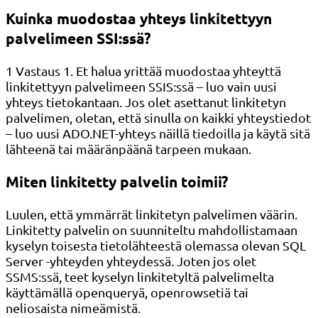
Kuinka muodostaa yhteys linkitettyyn
palvelimeen SSI:ssä?
1 Vastaus 1. Et halua yrittää muodostaa yhteyttä
linkitettyyn palvelimeen SSIS:ssä – luo vain uusi
yhteys tietokantaan. Jos olet asettanut linkitetyn
palvelimen, oletan, että sinulla on kaikki yhteystiedot
– luo uusi ADO.NET-yhteys näillä tiedoilla ja käytä sitä
lähteenä tai määränpäänä tarpeen mukaan.
Miten linkitetty palvelin toimii?
Luulen, että ymmärrät linkitetyn palvelimen väärin.
Linkitetty palvelin on suunniteltu mahdollistamaan
kyselyn toisesta tietolähteestä olemassa olevan SQL
Server -yhteyden yhteydessä. Joten jos olet
SSMS:ssä, teet kyselyn linkitetyltä palvelimelta
käyttämällä openqueryä, openrowsetiä tai
neliosaista nimeämistä.