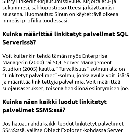
Siirry LinkedIn-kirjautumissivulle. Kirjoita etu- ja
sukunimesi, sähköpostiosoitteesi ja käyttämäsi
salasana. Huomautus: Sinun on käytettävä oikeaa
nimeäsi profiilia luodessasi.
Kuinka määrittää linkitetyt palvelimet SQL
Serverissä?
Voit kuitenkin tehdä tämän myös Enterprise
Managerin (2000) tai SQL Server Management
Studion (2005) kautta. ”Turvallisuus”-solmun alla on
”Linkitetyt palvelimet” -solmu, jonka avulla voit lisätä
ja määrittää linkitettyjä palvelimia. Voit määrittää
suojausasetukset, toisena henkilönä esiintymisen jne.
Kuinka näen kaikki luodut linkitetyt
palvelimet SSMS:ssä?
Jos haluat nähdä kaikki luodut linkitetyt palvelimet
SSMS:ssä, valitse Object Explorer -kohdassa Server