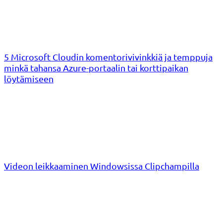
5 Microsoft Cloudin komentorivivinkkiä ja temppuja
minkä tahansa Azure-portaalin tai korttipaikan
löytämiseen
Videon leikkaaminen Windowsissa Clipchampilla