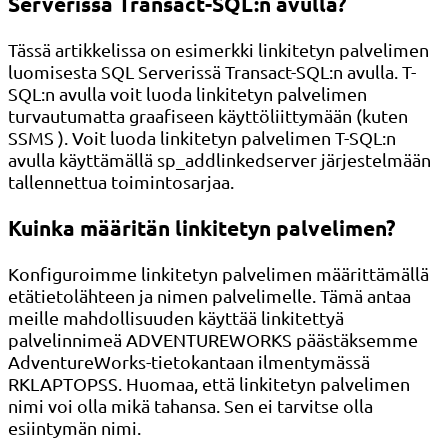
Serverissä Transact-SQL:n avulla?
Tässä artikkelissa on esimerkki linkitetyn palvelimen
luomisesta SQL Serverissä Transact-SQL:n avulla. T-
SQL:n avulla voit luoda linkitetyn palvelimen
turvautumatta graafiseen käyttöliittymään (kuten
SSMS ). Voit luoda linkitetyn palvelimen T-SQL:n
avulla käyttämällä sp_addlinkedserver järjestelmään
tallennettua toimintosarjaa.
Kuinka määritän linkitetyn palvelimen?
Konfiguroimme linkitetyn palvelimen määrittämällä
etätietolähteen ja nimen palvelimelle. Tämä antaa
meille mahdollisuuden käyttää linkitettyä
palvelinnimeä ADVENTUREWORKS päästäksemme
AdventureWorks-tietokantaan ilmentymässä
RKLAPTOPSS. Huomaa, että linkitetyn palvelimen
nimi voi olla mikä tahansa. Sen ei tarvitse olla
esiintymän nimi.