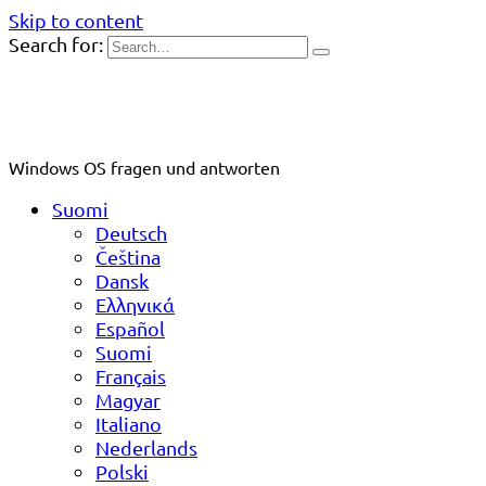
Skip to content
Search for:
Windows OS fragen und antworten
Suomi
Deutsch
Čeština
Dansk
Ελληνικά
Español
Suomi
Français
Magyar
Italiano
Nederlands
Polski