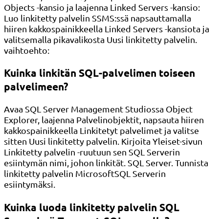
Objects -kansio ja laajenna Linked Servers -kansio:
Luo linkitetty palvelin SSMS:ssä napsauttamalla
hiiren kakkospainikkeella Linked Servers -kansiota ja
valitsemalla pikavalikosta Uusi linkitetty palvelin.
vaihtoehto:
Kuinka linkitän SQL-palvelimen toiseen
palvelimeen?
Avaa SQL Server Management Studiossa Object
Explorer, laajenna Palvelinobjektit, napsauta hiiren
kakkospainikkeella Linkitetyt palvelimet ja valitse
sitten Uusi linkitetty palvelin. Kirjoita Yleiset-sivun
Linkitetty palvelin -ruutuun sen SQL Serverin
esiintymän nimi, johon linkität. SQL Server. Tunnista
linkitetty palvelin MicrosoftSQL Serverin
esiintymäksi.
Kuinka luoda linkitetty palvelin SQL