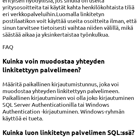
erityisen hyödyllisiä, jos sinulla on useita
yritysosoitteita tai käytät kahta henkilökohtaista tiliä
eri verkkopalveluihin.Luomalla linkitetyn
postilaatikon voit käyttää useita osoitteita ilman, että
sinun tarvitsee tietoisesti vaihtaa niiden välillä, mikä
säästää aikaa ja yksinkertaistaa työnkulkua.
FAQ
Kuinka voin muodostaa yhteyden
linkitettyyn palvelimeen?
Määritä paikallinen kirjautumistunnus, joka voi
muodostaa yhteyden linkitettyyn palvelimeen.
Paikallinen kirjautuminen voi olla joko kirjautuminen
SQL Server Authenticationilla tai Windows
Authentication -kirjautuminen. Windows-ryhmän
käyttöä ei tueta.
Kuinka luon linkitetyn palvelimen SQL:ssä?